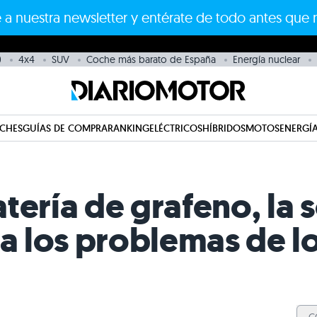
 a nuestra newsletter y entérate de todo antes que 
0
4x4
SUV
Coche más barato de España
Energía nuclear
CHES
GUÍAS DE COMPRA
RANKING
ELÉCTRICOS
HÍBRIDOS
MOTOS
ENERGÍA
tería de grafeno, la 
ra los problemas de l