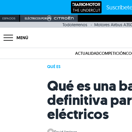
Suscríbete
ESPACIOS
ELÉCTRICOS POR
Todoterrenos
Motores Airbus A35
MENÚ
ACTUALIDAD
COMPETICIÓN
CO
QUÉ ES
Qué es una ba
definitiva pa
eléctricos
David Jiménez