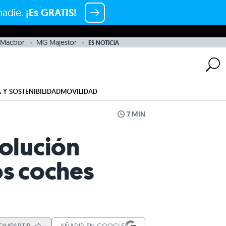
nadie.
¡Es GRATIS!
Macbor
MG Majestor
ES NOTICIA
 Y SOSTENIBILIDAD
MOVILIDAD
7 MIN
solución
os coches