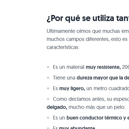
¿Por qué se utiliza ta
Ultimamente oímos que muchas empr
muchos campos diferentes, esto es 
características:
Es un material
muy resistente,
200
Tiene una
dureza mayor que la d
Es
muy ligero,
un metro cuadrado
Como decíamos antes, su espeso
delgado,
mucho más que un pelo.
Es un
buen conductor térmico y e
Es
muy abundante