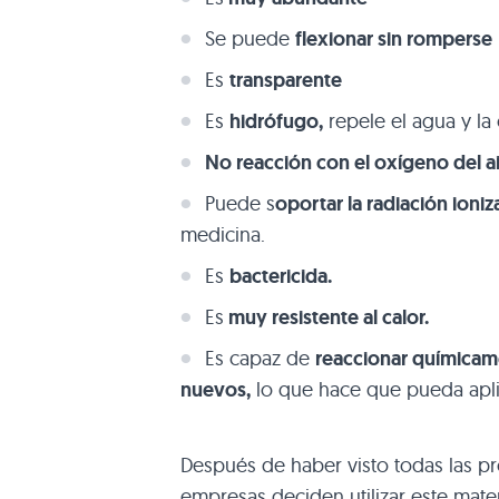
Se puede
flexionar sin romperse
Es
transparente
Es
hidrófugo,
repele el agua y la
No reacción con el oxígeno del a
Puede s
oportar la radiación ioniz
medicina.
Es
bactericida.
Es
muy resistente al calor.
Es capaz de
reaccionar químicam
nuevos,
lo que hace que pueda apl
Después de haber visto todas las p
empresas deciden utilizar este mate