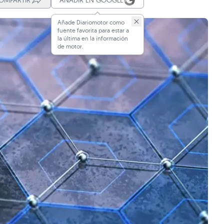
OMPARTIR
AÑADIR EN GOOGLE
Añade Diariomotor como
fuente favorita para estar a
la última en la información
de motor.