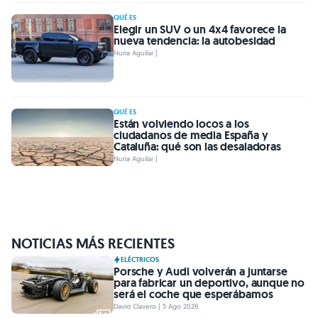
QUÉ ES
Elegir un SUV o un 4x4 favorece la
nueva tendencia: la autobesidad
Nuria Aguilar |
QUÉ ES
Están volviendo locos a los
ciudadanos de media España y
Cataluña: qué son las desaladoras
Nuria Aguilar |
NOTICIAS MÁS RECIENTES
ELÉCTRICOS
Porsche y Audi volverán a juntarse
para fabricar un deportivo, aunque no
será el coche que esperábamos
David Clavero | 5 Ago 2026