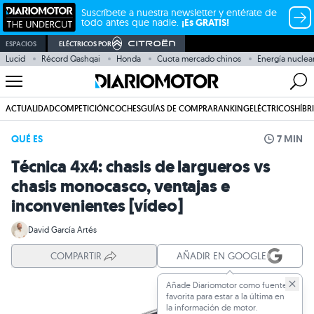
Suscríbete a nuestra newsletter y entérate de
todo antes que nadie.
¡Es GRATIS!
ESPACIOS
ELÉCTRICOS POR
Lucid
Récord Qashqai
Honda
Cuota mercado chinos
Energía nuclea
ACTUALIDAD
COMPETICIÓN
COCHES
GUÍAS DE COMPRA
RANKING
ELÉCTRICOS
HÍBR
QUÉ ES
7 MIN
Técnica 4x4: chasis de largueros vs
chasis monocasco, ventajas e
inconvenientes [vídeo]
David García Artés
COMPARTIR
AÑADIR EN GOOGLE
Añade Diariomotor como fuente
favorita para estar a la última en
la información de motor.