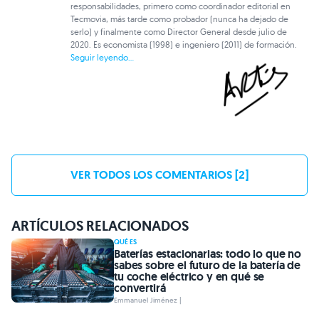
responsabilidades, primero como coordinador editorial en
Tecmovia, más tarde como probador (nunca ha dejado de
serlo) y finalmente como Director General desde julio de
2020. Es economista (1998) e ingeniero (2011) de formación.
Seguir leyendo...
VER TODOS LOS COMENTARIOS [2]
ARTÍCULOS RELACIONADOS
QUÉ ES
Baterías estacionarias: todo lo que no
sabes sobre el futuro de la batería de
tu coche eléctrico y en qué se
convertirá
Emmanuel Jiménez |