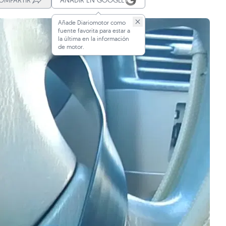
OMPARTIR
AÑADIR EN GOOGLE
Añade Diariomotor como
fuente favorita para estar a
la última en la información
de motor.