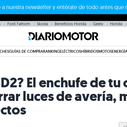
 a nuestra newsletter y entérate de todo antes que 
n
Ford Fathom
Skoda
Beneficios Honda
Geely
Honda
CHES
GUÍAS DE COMPRA
RANKING
ELÉCTRICOS
HÍBRIDOS
MOTOS
ENERGÍA
D2? El enchufe de tu
rrar luces de avería, 
ectos