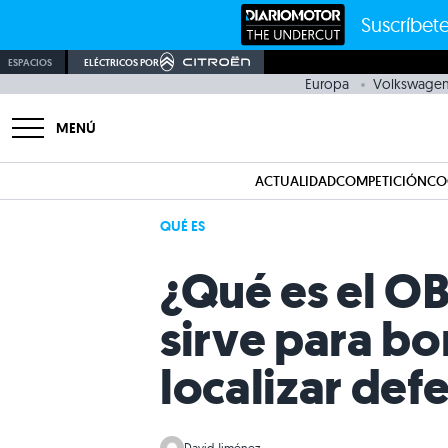
Suscríbete
ESPACIOS
ELÉCTRICOS POR
Europa
Volkswage
MENÚ
ACTUALIDAD
COMPETICIÓN
CO
QUÉ ES
¿Qué es el OB
sirve para bo
localizar def
David Jiménez