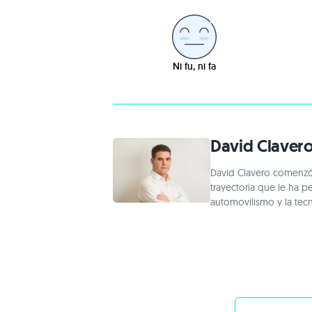
Ni fu, ni fa
David Claver
David Clavero comenzó a
trayectoria que le ha p
automovilismo y la tec