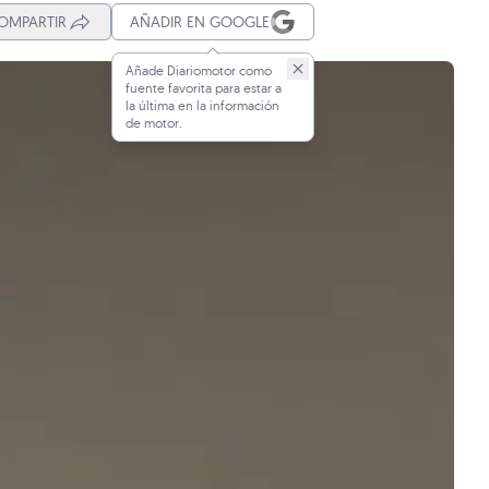
OMPARTIR
AÑADIR EN GOOGLE
Añade Diariomotor como
fuente favorita para estar a
la última en la información
de motor.