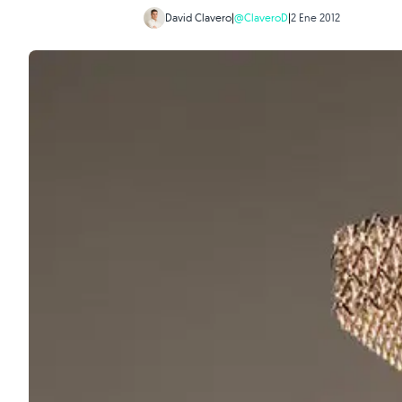
David Clavero
|
@ClaveroD
|
2 Ene 2012