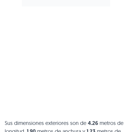
Sus dimensiones exteriores son de
4.26
metros de
longitud,
1.90
metros de anchura y
1.23
metros de