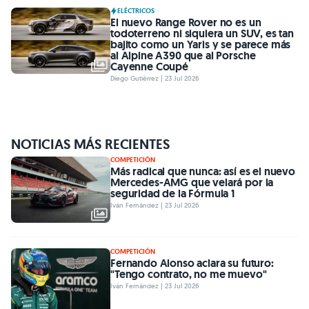
ELÉCTRICOS
El nuevo Range Rover no es un
todoterreno ni siquiera un SUV, es tan
bajito como un Yaris y se parece más
al Alpine A390 que al Porsche
Cayenne Coupé
Diego Gutiérrez | 23 Jul 2026
NOTICIAS MÁS RECIENTES
COMPETICIÓN
Más radical que nunca: así es el nuevo
Mercedes-AMG que velará por la
seguridad de la Fórmula 1
Iván Fernández | 23 Jul 2026
COMPETICIÓN
Fernando Alonso aclara su futuro:
"Tengo contrato, no me muevo"
Iván Fernández | 23 Jul 2026