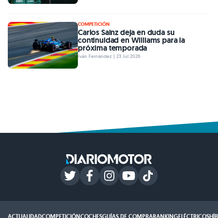
COMPETICIÓN
Carlos Sainz deja en duda su
continuidad en Williams para la
próxima temporada
Iván Fernández | 23 Jul 2026
ACTUALIDAD
COMPETICIÓN
COCHES
GUÍAS DE COMPRA
RANKING
ELÉCTRICOS
HÍ