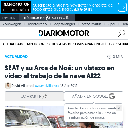
Suscríbete a nuestra newsletter y entérate de
todo antes que nadie.
¡Es GRATIS!
ESPACIOS
ELÉCTRICOS POR
Volkswagen
Todoterreno
Jeep Wrangler
Aston Martin
Opel
Hon
ACTUALIDAD
COMPETICIÓN
COCHES
GUÍAS DE COMPRA
RANKING
ELÉCTRICOS
HÍBR
ACTUALIDAD
2 MIN
SEAT y su Arca de Noé: un vistazo en
vídeo al trabajo de la nave A122
David Villarreal
|
@davidvillarreal
|
18 Abr 2015
COMPARTIR
AÑADIR EN GOOGLE
Añade Diariomotor como fuente
favorita para estar a la última en
la información de motor.