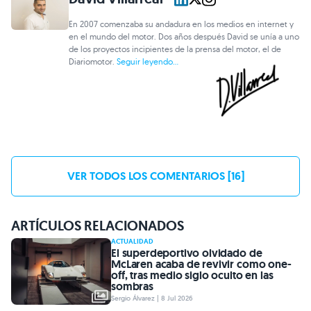
En 2007 comenzaba su andadura en los medios en internet y
en el mundo del motor. Dos años después David se unía a uno
de los proyectos incipientes de la prensa del motor, el de
Diariomotor.
Seguir leyendo...
VER TODOS LOS COMENTARIOS [16]
ARTÍCULOS RELACIONADOS
ACTUALIDAD
El superdeportivo olvidado de
McLaren acaba de revivir como one-
off, tras medio siglo oculto en las
sombras
Sergio Álvarez | 8 Jul 2026