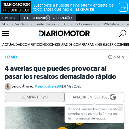
Suscríbete a nuestra newsletter y entérate de
todo antes que nadie.
¡Es GRATIS!
ESPACIOS
ELÉCTRICOS POR
SUV
Sandero
Geely Starray
BYD
Todoterrenos
BMW falsos
Fe
ACTUALIDAD
COMPETICIÓN
COCHES
GUÍAS DE COMPRA
RANKING
ELÉCTRICOS
HÍBR
CÓMO
6 MIN
4 averías que puedes provocar al
pasar los resaltos demasiado rápido
Sergio Álvarez
|
@sergioalvarez88
|
31 May 2020
COMPARTIR
AÑADIR EN GOOGLE
Añade Diariomotor como fuente
favorita para estar a la última en
la información de motor.