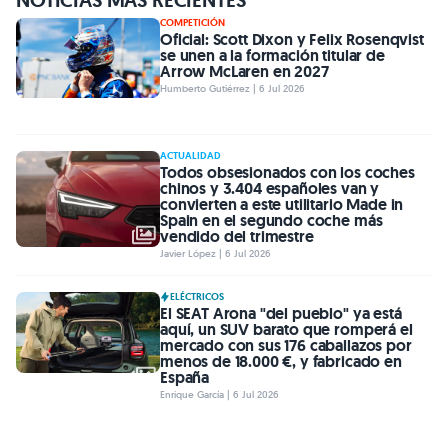
COMPETICIÓN
Oficial: Scott Dixon y Felix Rosenqvist
se unen a la formación titular de
Arrow McLaren en 2027
Humberto Gutiérrez | 6 Jul 2026
ACTUALIDAD
Todos obsesionados con los coches
chinos y 3.404 españoles van y
convierten a este utilitario Made in
Spain en el segundo coche más
vendido del trimestre
Javier López | 6 Jul 2026
ELÉCTRICOS
El SEAT Arona "del pueblo" ya está
aquí, un SUV barato que romperá el
mercado con sus 176 caballazos por
menos de 18.000 €, y fabricado en
España
Enrique García | 6 Jul 2026