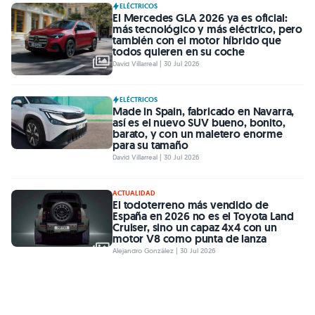
ELÉCTRICOS
El Mercedes GLA 2026 ya es oficial:
más tecnológico y más eléctrico, pero
también con el motor híbrido que
todos quieren en su coche
David Villarreal | 30 Jul 2026
ELÉCTRICOS
Made in Spain, fabricado en Navarra,
así es el nuevo SUV bueno, bonito,
barato, y con un maletero enorme
para su tamaño
David Villarreal | 30 Jul 2026
ACTUALIDAD
El todoterreno más vendido de
España en 2026 no es el Toyota Land
Cruiser, sino un capaz 4x4 con un
motor V8 como punta de lanza
Alejandro González | 30 Jul 2026