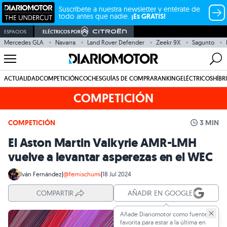
Suscríbete a nuestra newsletter y entérate de
todo antes que nadie.
¡Es GRATIS!
ESPACIOS
ELÉCTRICOS POR
Mercedes GLA
Navarra
Land Rover Defender
Zeekr 9X
Sagunto
ACTUALIDAD
COMPETICIÓN
COCHES
GUÍAS DE COMPRA
RANKING
ELÉCTRICOS
HÍBR
COMPETICIÓN
COMPETICIÓN
3 MIN
El Aston Martin Valkyrie AMR-LMH
vuelve a levantar asperezas en el WEC
Iván Fernández
|
@fernischumi
|
18 Jul 2024
COMPARTIR
AÑADIR EN GOOGLE
Añade Diariomotor como fuente
favorita para estar a la última en