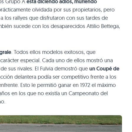
los Grupo A
está diciendo adiós, muriendo
prácticamente olvidada por sus propietarios, pero
a los rallyes que disfrutaron con sus tardes de
ambién sucede con los desaparecidos Attilio Bettega,
egrale
. Todos ellos modelos exitosos, que
carácter especial. Cada uno de ellos mostró una
a de sus rivales. El Fulvia demostró que
un Coupé de
acción delantera podía ser competitivo frente a los
enfrente. Esto le permitió ganar en 1972 el máximo
años en los que no existía un Campeonato del
ho.