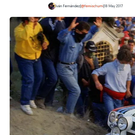
Iván Fernández
|
@fernischumi
|
18 May 2017