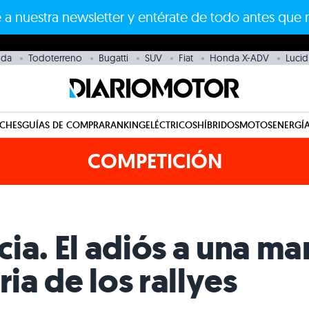
 a nuestra newsletter y entérate de todo antes que 
da
Todoterreno
Bugatti
SUV
Fiat
Honda X-ADV
Lucid
CHES
GUÍAS DE COMPRA
RANKING
ELÉCTRICOS
HÍBRIDOS
MOTOS
ENERGÍA
COMPETICIÓN
ia. El adiós a una ma
ria de los rallyes