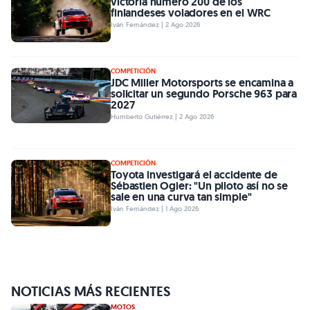
victoria número 200 de los
finlandeses voladores en el WRC
Iván Fernández | 2 Ago 2026
COMPETICIÓN
JDC Miller Motorsports se encamina a
solicitar un segundo Porsche 963 para
2027
Humberto Gutiérrez | 2 Ago 2026
COMPETICIÓN
Toyota investigará el accidente de
Sébastien Ogier: "Un piloto así no se
sale en una curva tan simple"
Iván Fernández | 1 Ago 2026
NOTICIAS MÁS RECIENTES
MOTOS