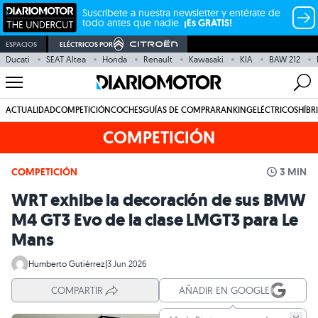
Suscríbete a nuestra newsletter y entérate de
todo antes que nadie.
¡Es GRATIS!
ESPACIOS
ELÉCTRICOS POR
Ducati
SEAT Altea
Honda
Renault
Kawasaki
KIA
BAW 212
ACTUALIDAD
COMPETICIÓN
COCHES
GUÍAS DE COMPRA
RANKING
ELÉCTRICOS
HÍBR
COMPETICIÓN
COMPETICIÓN
3 MIN
WRT exhibe la decoración de sus BMW
M4 GT3 Evo de la clase LMGT3 para Le
Mans
Humberto Gutiérrez
|
3 Jun 2026
COMPARTIR
AÑADIR EN GOOGLE