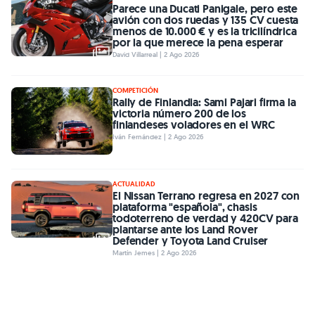
Parece una Ducati Panigale, pero este
avión con dos ruedas y 135 CV cuesta
menos de 10.000 € y es la tricilíndrica
por la que merece la pena esperar
David Villarreal | 2 Ago 2026
COMPETICIÓN
Rally de Finlandia: Sami Pajari firma la
victoria número 200 de los
finlandeses voladores en el WRC
Iván Fernández | 2 Ago 2026
ACTUALIDAD
El Nissan Terrano regresa en 2027 con
plataforma "española", chasis
todoterreno de verdad y 420CV para
plantarse ante los Land Rover
Defender y Toyota Land Cruiser
Martín Jemes | 2 Ago 2026