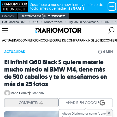
Suscríbete a nuestra newsletter y entérate de
todo antes que nadie.
¡Es GRATIS!
ESPACIOS
ELÉCTRICOS POR
Fiat Pandina 2028
BYD
Todoterrenos
Tiguan 20 Aniversario
Kia
i
ACTUALIDAD
COMPETICIÓN
COCHES
GUÍAS DE COMPRA
RANKING
ELÉCTRICOS
HÍBR
ACTUALIDAD
4 MIN
El Infiniti Q60 Black S quiere meterle
mucho miedo al BMW M4, tiene más
de 500 caballos y te lo enseñamos en
más de 25 fotos
Mario Herraiz
|
6 Mar 2017
COMPARTIR
AÑADIR EN GOOGLE
Añade Diariomotor como fuente