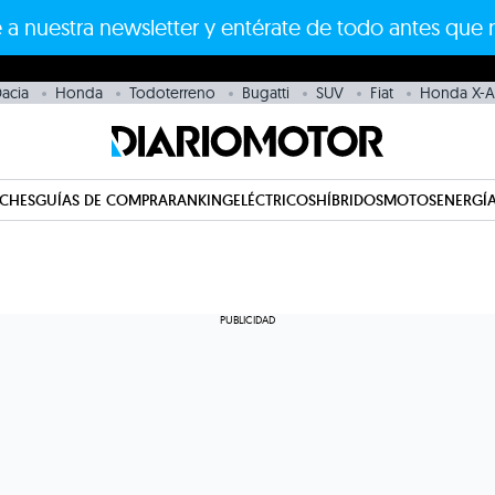
 a nuestra newsletter y entérate de todo antes que 
acia
Honda
Todoterreno
Bugatti
SUV
Fiat
Honda X-
CHES
GUÍAS DE COMPRA
RANKING
ELÉCTRICOS
HÍBRIDOS
MOTOS
ENERGÍA