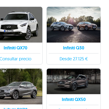
Infiniti QX70
Infiniti Q30
Consultar precio
Desde 27.125 €
Infiniti QX50