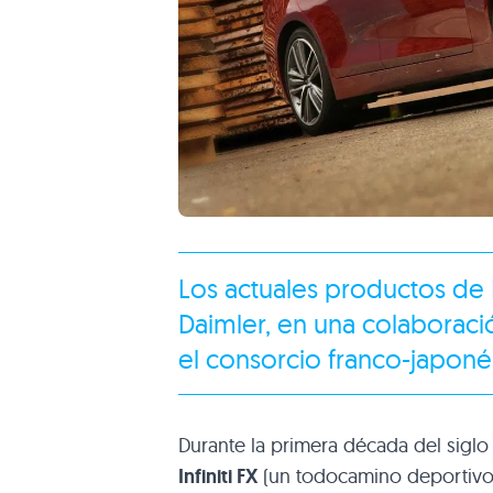
Los actuales productos de I
Daimler, en una colaboraci
el consorcio franco-japoné
Durante la primera década del siglo 
Infiniti FX
(un todocamino deportivo c