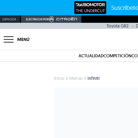
Suscríbete
ESPACIOS
ELÉCTRICOS POR
Toyota GR2
D
MENÚ
ACTUALIDAD
COMPETICIÓN
CO
Inicio
Marcas
Infiniti