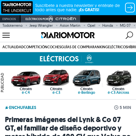
Suscríbete a nuestra newsletter y entérate de
todo antes que nadie.
¡Es GRATIS!
ESPACIOS
ELÉCTRICOS POR
Todoterreno
Jeep Wrangler
Aston Martin
Opel
Honda
MG 07
ACTUALIDAD
COMPETICIÓN
COCHES
GUÍAS DE COMPRA
RANKING
ELÉCTRICOS
HÍBR
ELÉCTRICOS
PUBLICIDAD
Citroën
Citroën
Citroën
Citroën
ë-C4
ë-C3
ë-Berlingo
ë-C3 Aircross
ENCHUFABLES
5 MIN
Primeras imágenes del Lynk & Co 07
GT, el familiar de diseño deportivo y