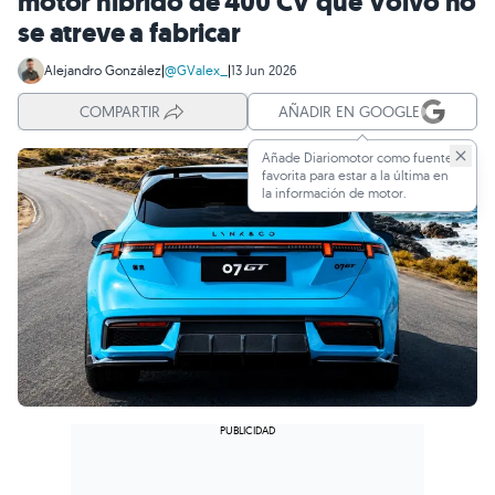
motor híbrido de 400 CV que Volvo no
se atreve a fabricar
Alejandro González
|
@GValex_
|
13 Jun 2026
COMPARTIR
AÑADIR EN GOOGLE
Añade Diariomotor como fuente
favorita para estar a la última en
la información de motor.