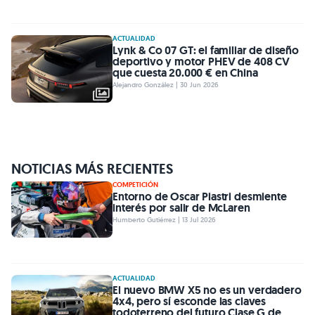
ACTUALIDAD
Lynk & Co 07 GT: el familiar de diseño
deportivo y motor PHEV de 408 CV
que cuesta 20.000 € en China
Alejandro González | 30 Jun 2026
NOTICIAS MÁS RECIENTES
COMPETICIÓN
Entorno de Oscar Piastri desmiente
interés por salir de McLaren
Humberto Gutiérrez | 13 Jul 2026
ACTUALIDAD
El nuevo BMW X5 no es un verdadero
4x4, pero sí esconde las claves
todoterreno del futuro Clase G de