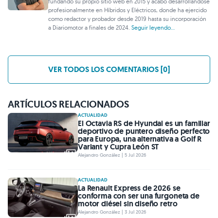
fundando su propio sitio web en 2015 y acabó desarrollándose
profesionalmente en Híbridos y Eléctricos, donde ha ejercido
como redactor y probador desde 2019 hasta su incorporación
a Diariomotor a finales de 2024.
Seguir leyendo...
VER TODOS LOS COMENTARIOS [0]
ARTÍCULOS RELACIONADOS
ACTUALIDAD
El Octavia RS de Hyundai es un familiar
deportivo de puntero diseño perfecto
para Europa, una alternativa a Golf R
Variant y Cupra León ST
Alejandro González | 5 Jul 2026
ACTUALIDAD
La Renault Express de 2026 se
conforma con ser una furgoneta de
motor diésel sin diseño retro
Alejandro González | 3 Jul 2026