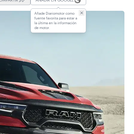
OMPARTIR
AÑADIR EN GOOGLE
Añade Diariomotor como
fuente favorita para estar a
la última en la información
de motor.