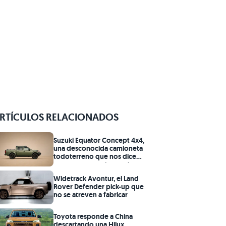
RTÍCULOS RELACIONADOS
Suzuki Equator Concept 4x4,
una desconocida camioneta
todoterreno que nos dice
que no se necesita mucho
para lograr una gran estética
Widetrack Avontur, el Land
y mejora para un vehículo
Rover Defender pick-up que
4x4
no se atreven a fabricar
Toyota responde a China
descartando una Hilux