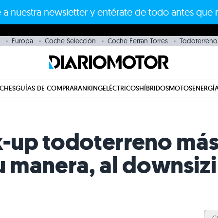
 a nuestra newsletter y entérate de todo antes que 
Europa
Coche Selección
Coche Ferran Torres
Todoterreno
CHES
GUÍAS DE COMPRA
RANKING
ELÉCTRICOS
HÍBRIDOS
MOTOS
ENERGÍA
ck-up todoterreno má
su manera, al downsiz