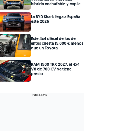
híbrida enchufable y explica
por qué
La BYD Shark llega a España
este 2026
Este 4x4 diésel de los de
antes cuesta 15.000 € menos
que un Toyota
RAM 1500 TRX 2027: el 4x4
V8 de 780 CV ya tiene
precio