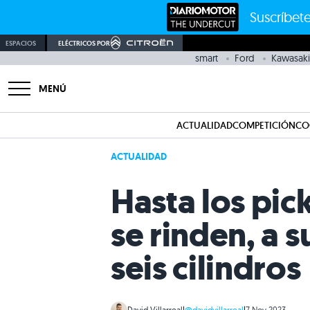
Suscríbete
ESPACIOS
ELÉCTRICOS POR
smart
Ford
Kawasaki
MENÚ
ACTUALIDAD
COMPETICIÓN
CO
ACTUALIDAD
Hasta los pi
se rinden, a 
seis cilindros
David Villarreal
|
@davidvillarreal
|
7 Nov 2023