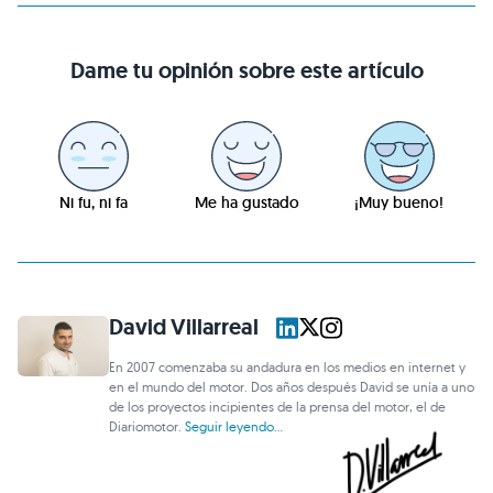
Dame tu opinión sobre este artículo
Ni fu, ni fa
Me ha gustado
¡Muy bueno!
David Villarreal
En 2007 comenzaba su andadura en los medios en internet y
en el mundo del motor. Dos años después David se unía a uno
de los proyectos incipientes de la prensa del motor, el de
Diariomotor.
Seguir leyendo...