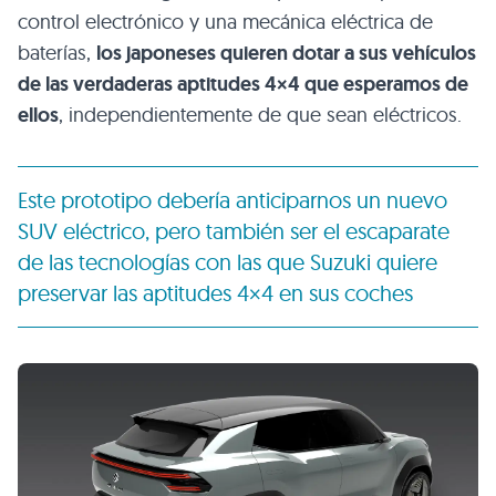
control electrónico y una mecánica eléctrica de
baterías,
los japoneses quieren dotar a sus vehículos
de las verdaderas aptitudes 4×4 que esperamos de
ellos
, independientemente de que sean eléctricos.
Este prototipo debería anticiparnos un nuevo
SUV eléctrico, pero también ser el escaparate
de las tecnologías con las que Suzuki quiere
preservar las aptitudes 4×4 en sus coches