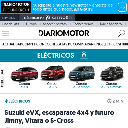
Suscríbete a nuestra newsletter y entérate de
todo antes que nadie.
¡Es GRATIS!
ESPACIOS
ELÉCTRICOS POR
Honda Jazz
Europa
Scooter baratas
Todoterrenos
Dacia Sandero
ACTUALIDAD
COMPETICIÓN
COCHES
GUÍAS DE COMPRA
RANKING
ELÉCTRICOS
HÍBR
ELÉCTRICOS
PUBLICIDAD
Citroën
Citroën
Citroën
Citroën
ë-C4
ë-C3
ë-Berlingo
ë-C3 Aircross
ELÉCTRICOS
2 MIN
Suzuki eVX, escaparate 4x4 y futuro
Jimny, Vitara o S-Cross