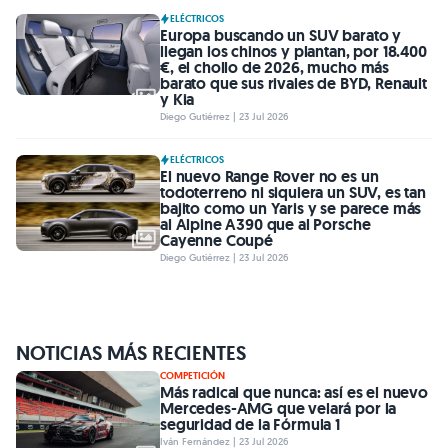
ELÉCTRICOS
Europa buscando un SUV barato y
llegan los chinos y plantan, por 18.400
€, el chollo de 2026, mucho más
barato que sus rivales de BYD, Renault
y Kia
Diego Gutiérrez | 23 Jul 2026
ELÉCTRICOS
El nuevo Range Rover no es un
todoterreno ni siquiera un SUV, es tan
bajito como un Yaris y se parece más
al Alpine A390 que al Porsche
Cayenne Coupé
Diego Gutiérrez | 23 Jul 2026
NOTICIAS MÁS RECIENTES
COMPETICIÓN
Más radical que nunca: así es el nuevo
Mercedes-AMG que velará por la
seguridad de la Fórmula 1
Iván Fernández | 23 Jul 2026