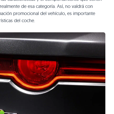
realmente de esa categoría. Así, no valdrá con
mación promocional del vehículo, es importante
ísticas del coche.