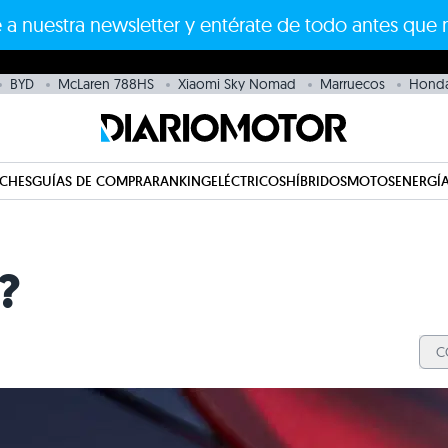
 a nuestra newsletter y entérate de todo antes que 
BYD
McLaren 788HS
Xiaomi Sky Nomad
Marruecos
Hond
CHES
GUÍAS DE COMPRA
RANKING
ELÉCTRICOS
HÍBRIDOS
MOTOS
ENERGÍA
?
C