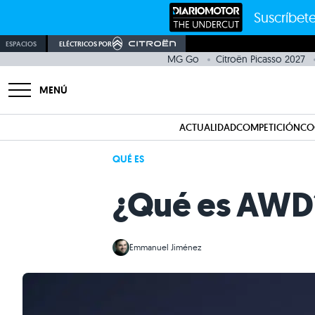
Suscríbete
ESPACIOS
ELÉCTRICOS POR
MG Go
Citroën Picasso 2027
MENÚ
ACTUALIDAD
COMPETICIÓN
CO
QUÉ ES
¿Qué es AWD
Emmanuel Jiménez