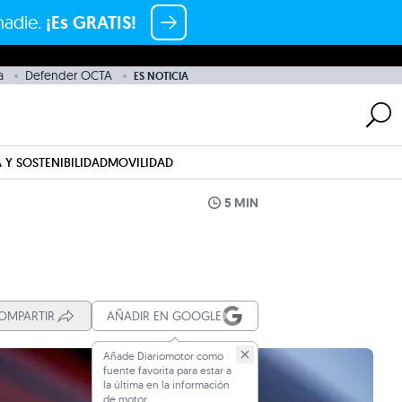
nadie.
¡Es GRATIS!
a
Defender OCTA
ES NOTICIA
 Y SOSTENIBILIDAD
MOVILIDAD
5 MIN
OMPARTIR
AÑADIR EN GOOGLE
Añade Diariomotor como
fuente favorita para estar a
la última en la información
de motor.