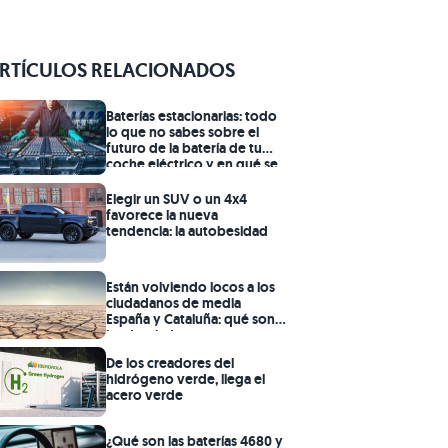
RTÍCULOS RELACIONADOS
Baterías estacionarias: todo
lo que no sabes sobre el
futuro de la batería de tu
coche eléctrico y en qué se
convertirá
Elegir un SUV o un 4x4
favorece la nueva
tendencia: la autobesidad
Están volviendo locos a los
ciudadanos de media
España y Cataluña: qué son
las desaladoras
De los creadores del
hidrógeno verde, llega el
acero verde
¿Qué son las baterías 4680 y