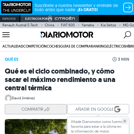
Suscríbete a nuestra newsletter y entérate de
todo antes que nadie.
¡Es GRATIS!
ESPACIOS
ELÉCTRICOS POR
Renault Austral E-Tech
China
FIAT 600
Yamaha
Kia Seltos
MG G
ACTUALIDAD
COMPETICIÓN
COCHES
GUÍAS DE COMPRA
RANKING
ELÉCTRICOS
HÍBR
QUÉ ES
3 MIN
Qué es el ciclo combinado, y cómo
sacar el máximo rendimiento a una
central térmica
David Jiménez
COMPARTIR
AÑADIR EN GOOGLE
Añade Diariomotor como fuente
favorita para estar a la última en
la información de motor.