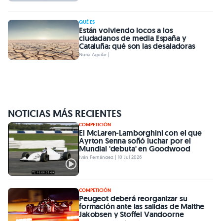
QUÉ ES
Están volviendo locos a los
ciudadanos de media España y
Cataluña: qué son las desaladoras
Nuria Aguilar |
NOTICIAS MÁS RECIENTES
COMPETICIÓN
El McLaren-Lamborghini con el que
Ayrton Senna soñó luchar por el
Mundial 'debuta' en Goodwood
Iván Fernández | 10 Jul 2026
COMPETICIÓN
Peugeot deberá reorganizar su
formación ante las salidas de Malthe
Jakobsen y Stoffel Vandoorne