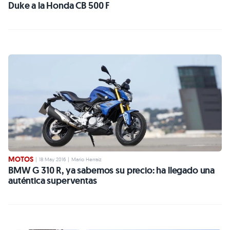
Duke a la Honda CB 500 F
MOTOS
|
18 May 2016
|
Mario Herraiz
BMW G 310 R, ya sabemos su precio: ha llegado una
auténtica superventas