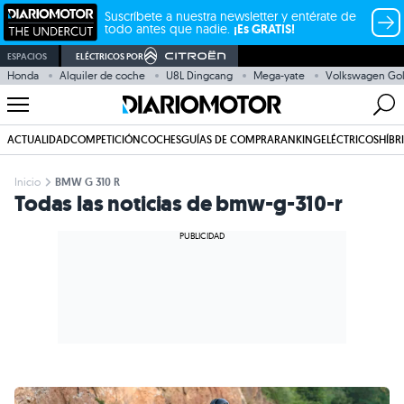
Suscríbete a nuestra newsletter y entérate de
todo antes que nadie.
¡Es GRATIS!
ESPACIOS
ELÉCTRICOS POR
Honda
Alquiler de coche
U8L Dingcang
Mega-yate
Volkswagen Gol
ACTUALIDAD
COMPETICIÓN
COCHES
GUÍAS DE COMPRA
RANKING
ELÉCTRICOS
HÍBR
Inicio
BMW G 310 R
Todas las noticias de bmw-g-310-r