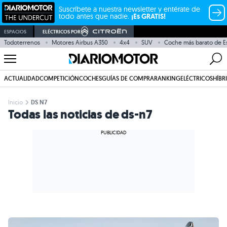
Suscríbete a nuestra newsletter y entérate de
todo antes que nadie.
¡Es GRATIS!
ESPACIOS
ELÉCTRICOS POR
Todoterrenos
Motores Airbus A350
4x4
SUV
Coche más barato de E
ACTUALIDAD
COMPETICIÓN
COCHES
GUÍAS DE COMPRA
RANKING
ELÉCTRICOS
HÍBR
Inicio
DS N7
Todas las noticias de ds-n7