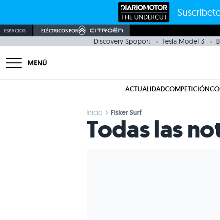
Suscríbete
ESPACIOS
ELÉCTRICOS POR
Discovery Spoport
Tesla Model 3
B
MENÚ
ACTUALIDAD
COMPETICIÓN
CO
Inicio
Fisker Surf
Todas las not