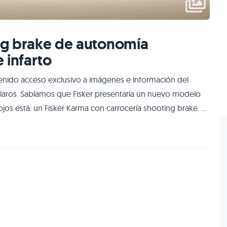
ing brake de autonomía
 infarto
nido acceso exclusivo a imágenes e información del
blaros. Sabíamos que Fisker presentaría un nuevo modelo
 ojos está: un Fisker Karma con carrocería shooting brake. Y
la pequeña ventana trasera, la línea del techo y las afiladas