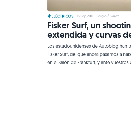
ELÉCTRICOS
|
13 Sep 2011
|
Sergio Álvarez
Fisker Surf, un shoot
extendida y curvas de
Los estadounidenses de Autoblog han te
Fisker Surf, del que ahora pasamos a ha
en el Salón de Frankfurt, y ante vuestros
si el Karma ya era una escultura rodante, 
óptica