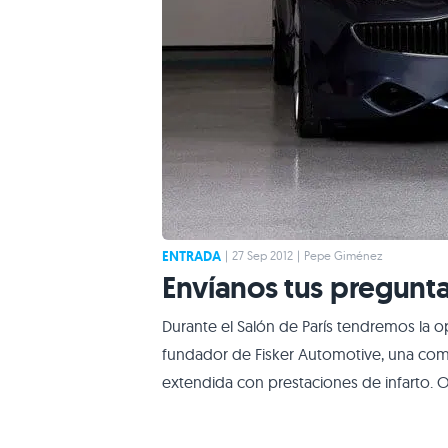
ENTRADA
|
27 Sep 2012
|
Pepe Giménez
Envíanos tus pregunta
Durante el Salón de París tendremos la op
fundador de Fisker Automotive, una com
extendida con prestaciones de infarto. O
Diariomotor y formuléis vuestras pregunt
su