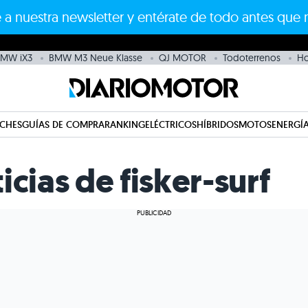
 a nuestra newsletter y entérate de todo antes que 
MW iX3
BMW M3 Neue Klasse
QJ MOTOR
Todoterrenos
H
CHES
GUÍAS DE COMPRA
RANKING
ELÉCTRICOS
HÍBRIDOS
MOTOS
ENERGÍA
icias de fisker-surf