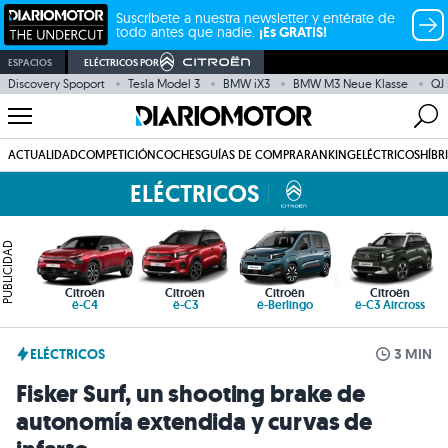
Suscríbete a nuestra newsletter y entérate de
todo antes que nadie.
¡Es GRATIS!
ESPACIOS
ELÉCTRICOS POR
Discovery Spoport
Tesla Model 3
BMW iX3
BMW M3 Neue Klasse
QJ
ACTUALIDAD
COMPETICIÓN
COCHES
GUÍAS DE COMPRA
RANKING
ELÉCTRICOS
HÍBR
ELÉCTRICOS
PUBLICIDAD
Citroën
Citroën
Citroën
Citroën
ë-C4
ë-C3
ë-Berlingo
ë-C3 Aircross
ELÉCTRICOS
3 MIN
Fisker Surf, un shooting brake de
autonomía extendida y curvas de