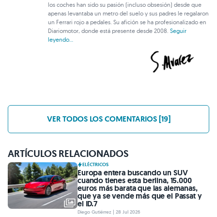
los coches han sido su pasión (incluso obsesión) desde que
apenas levantaba un metro del suelo y sus padres le regalaron
un Ferrari rojo a pedales. Su afición se ha profesionalizado en
Diariomotor, donde está presente desde 2008.
Seguir
leyendo...
VER TODOS LOS COMENTARIOS [19]
ARTÍCULOS RELACIONADOS
ELÉCTRICOS
Europa entera buscando un SUV
cuando tienes esta berlina, 15.000
euros más barata que las alemanas,
que ya se vende más que el Passat y
el ID.7
Diego Gutiérrez | 28 Jul 2026