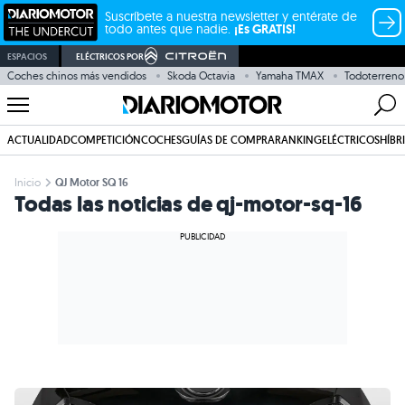
Suscríbete a nuestra newsletter y entérate de
todo antes que nadie.
¡Es GRATIS!
ESPACIOS
ELÉCTRICOS POR
Coches chinos más vendidos
Skoda Octavia
Yamaha TMAX
Todoterreno
ACTUALIDAD
COMPETICIÓN
COCHES
GUÍAS DE COMPRA
RANKING
ELÉCTRICOS
HÍBR
Inicio
QJ Motor SQ 16
Todas las noticias de qj-motor-sq-16