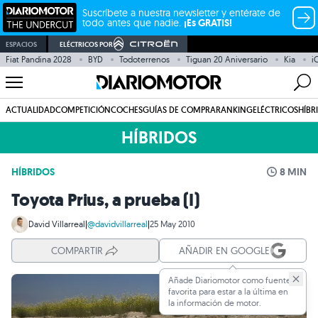
Suscríbete a nuestra newsletter y entérate de
todo antes que nadie.
¡Es GRATIS!
ESPACIOS
ELÉCTRICOS POR
Fiat Pandina 2028
BYD
Todoterrenos
Tiguan 20 Aniversario
Kia
i
ACTUALIDAD
COMPETICIÓN
COCHES
GUÍAS DE COMPRA
RANKING
ELÉCTRICOS
HÍBR
HÍBRIDOS
HÍBRIDOS
8 MIN
Toyota Prius, a prueba (I)
David Villarreal
|
@davidvillarreal
|
25 May 2010
COMPARTIR
AÑADIR EN GOOGLE
Añade Diariomotor como fuente
favorita para estar a la última en
la información de motor.