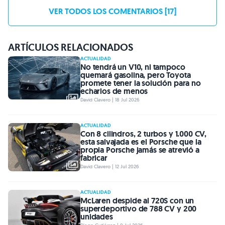
VER TODOS LOS COMENTARIOS [17]
ARTÍCULOS RELACIONADOS
ACTUALIDAD
No tendrá un V10, ni tampoco
quemará gasolina, pero Toyota
promete tener la solución para no
echarlos de menos
David Clavero | 18 Jul 2026
ACTUALIDAD
Con 8 cilindros, 2 turbos y 1.000 CV,
esta salvajada es el Porsche que la
propia Porsche jamás se atrevió a
fabricar
David Clavero | 12 Jul 2026
ACTUALIDAD
McLaren despide al 720S con un
superdeportivo de 788 CV y 200
unidades