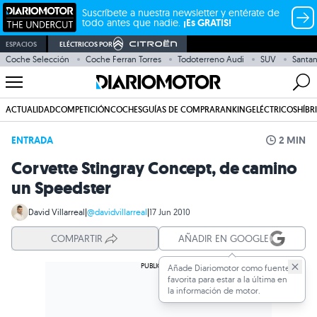
Suscríbete a nuestra newsletter y entérate de
todo antes que nadie.
¡Es GRATIS!
ESPACIOS
ELÉCTRICOS POR
Coche Selección
Coche Ferran Torres
Todoterreno Audi
SUV
Santa
ACTUALIDAD
COMPETICIÓN
COCHES
GUÍAS DE COMPRA
RANKING
ELÉCTRICOS
HÍBR
ENTRADA
2 MIN
Corvette Stingray Concept, de camino
un Speedster
David Villarreal
|
@davidvillarreal
|
17 Jun 2010
COMPARTIR
AÑADIR EN GOOGLE
Añade Diariomotor como fuente
favorita para estar a la última en
la información de motor.