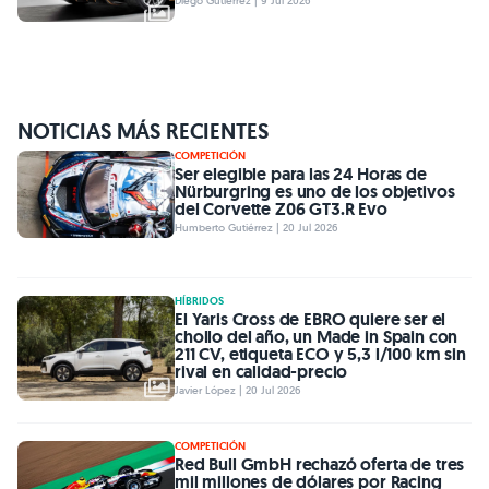
Diego Gutiérrez | 9 Jul 2026
NOTICIAS MÁS RECIENTES
COMPETICIÓN
Ser elegible para las 24 Horas de
Nürburgring es uno de los objetivos
del Corvette Z06 GT3.R Evo
Humberto Gutiérrez | 20 Jul 2026
HÍBRIDOS
El Yaris Cross de EBRO quiere ser el
chollo del año, un Made in Spain con
211 CV, etiqueta ECO y 5,3 l/100 km sin
rival en calidad-precio
Javier López | 20 Jul 2026
COMPETICIÓN
Red Bull GmbH rechazó oferta de tres
mil millones de dólares por Racing