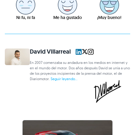
Ni fu, ni fa
Me ha gustado
¡Muy bueno!
David Villarreal
En 2007 comenzaba su andadura en los medios en internet y
en el mundo del motor. Dos años después David se unía a uno
de los proyectos incipientes de la prensa del motor, el de
Diariomotor.
Seguir leyendo...