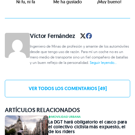
Ni fu, ni fa
Me ha gustado
¡Muy bueno!
Víctor Fernández
Ingeniero de Minas de profesión y amante de los automóviles
desde que tengo uso de razón. Para mí un coche no es un
mero medio de transporte sino un fiel compañero de batallas
y un buen reflejo de la personalidad.
Seguir leyendo...
VER TODOS LOS COMENTARIOS [49]
ARTÍCULOS RELACIONADOS
MOVILIDAD URBANA
La DGT hará obligatorio el casco para
el colectivo ciclista más expuesto, el
de los riders