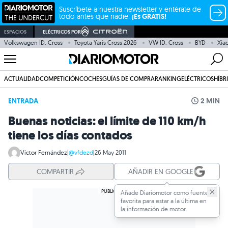
Suscríbete a nuestra newsletter y entérate de
todo antes que nadie.
¡Es GRATIS!
ESPACIOS
ELÉCTRICOS POR
Volkswagen ID. Cross
Toyota Yaris Cross 2026
VW ID. Cross
BYD
Xia
ACTUALIDAD
COMPETICIÓN
COCHES
GUÍAS DE COMPRA
RANKING
ELÉCTRICOS
HÍBR
ENTRADA
2 MIN
Buenas noticias: el límite de 110 km/h
tiene los días contados
Víctor Fernández
|
@vfdezd
|
26 May 2011
COMPARTIR
AÑADIR EN GOOGLE
Añade Diariomotor como fuente
favorita para estar a la última en
la información de motor.