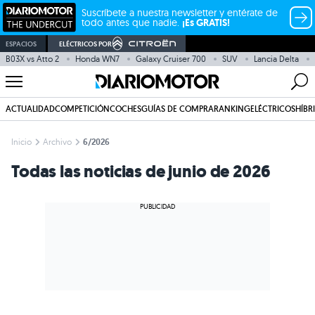
Suscríbete a nuestra newsletter y entérate de
todo antes que nadie.
¡Es GRATIS!
ESPACIOS
ELÉCTRICOS POR
B03X vs Atto 2
Honda WN7
Galaxy Cruiser 700
SUV
Lancia Delta
ACTUALIDAD
COMPETICIÓN
COCHES
GUÍAS DE COMPRA
RANKING
ELÉCTRICOS
HÍBR
Inicio
Archivo
6/2026
Todas las noticias de junio de 2026