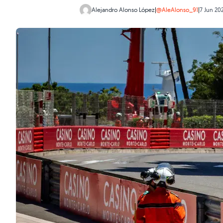
Alejandro Alonso López
|
@AleAlonso_91
|
7 Jun 20