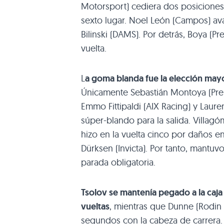
Motorsport) cediera dos posiciones
sexto lugar. Noel León (Campos) a
Bilinski (DAMS). Por detrás, Boya (Pr
vuelta.
L
a goma blanda fue la elección mayor
Únicamente Sebastián Montoya (Prem
Emmo Fittipaldi (AIX Racing) y Laur
súper-blando para la salida. Villagó
hizo en la vuelta cinco por daños e
Dürksen (Invicta). Por tanto, mant
parada obligatoria.
Tsolov se mantenía pegado a la caja
vueltas
, mientras que Dunne (Rodin 
segundos con la cabeza de carrera. 