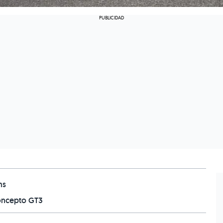
ms
concepto GT3