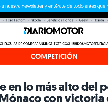
 a nuestra newsletter y entérate de todo antes que 
n
Ford Fathom
Skoda
Beneficios Honda
Geely
Honda
CHES
GUÍAS DE COMPRA
RANKING
ELÉCTRICOS
HÍBRIDOS
MOTOS
ENERGÍA
COMPETICIÓN
 en lo más alto del 
 Mónaco con victoria 