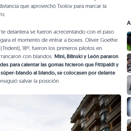
istancia que aprovechó Tsolov para marcar la
ro.
A
arte delantera se fueron acrecentando con el paso
llegara el momento de entrar a boxes. Oliver Goethe
(Trident), 18º, fueron los primeros pilotos en
arrancaron con blandos.
Minì, Bilinski y León pararon
ades para calentar las gomas hicieron que Fittipaldi y
súper-blando al blando, se colocasen por delante
siguió salvar la posición.