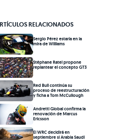
RTÍCULOS RELACIONADOS
Sergio Pérez estaría en la
mira de Williams
Stéphane Ratel propone
replantear el concepto GT3
Red Bull continúa su
proceso de reestructuración
y ficha a Tom McCullough
Andretti Global confirma la
renovación de Marcus
Ericsson
El WRC decidirá en
septiembre si Arabia Saudí