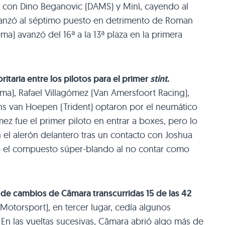
 con Dino Beganovic (DAMS) y Minì, cayendo al
vanzó al séptimo puesto en detrimento de Roman
ema) avanzó del 16ª a la 13ª plaza en la primera
itaria entre los pilotos para el primer
stint
.
a), Rafael Villagómez (Van Amersfoort Racing),
ens van Hoepen (Trident) optaron por el neumático
mez fue el primer piloto en entrar a boxes, pero lo
n el alerón delantero tras un contacto con Joshua
uvo el compuesto súper-blando al no contar como
 de cambios de Câmara transcurridas 15 de las 42
Motorsport), en tercer lugar, cedía algunos
En las vueltas sucesivas, Câmara abrió algo más de