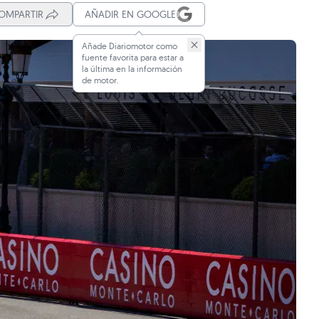
OMPARTIR
AÑADIR EN GOOGLE
Añade Diariomotor como
fuente favorita para estar a
la última en la información
de motor.