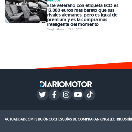
HÍBRIDOS
Este veterano con etiqueta ECO es
13.000 euros mas barato que sus
rivales alemanes, pero es igual de
premium y es la compra mas
inteligente del momento
Sergio Álvarez | 15 Jul 2026
ACTUALIDAD
COMPETICIÓN
COCHES
GUÍAS DE COMPRA
RANKING
ELÉCTRICOS
HÍ