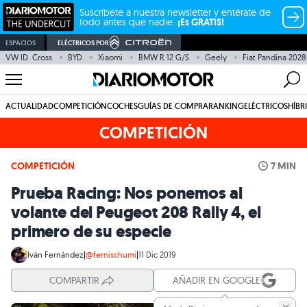
Suscríbete a nuestra newsletter y entérate de
todo antes que nadie.
¡Es GRATIS!
ESPACIOS
ELÉCTRICOS POR
VW ID. Cross
BYD
Xiaomi
BMW R 12 G/S
Geely
Fiat Pandina 2028
ACTUALIDAD
COMPETICIÓN
COCHES
GUÍAS DE COMPRA
RANKING
ELÉCTRICOS
HÍBR
COMPETICIÓN
COMPETICIÓN
7 MIN
Prueba Racing: Nos ponemos al
volante del Peugeot 208 Rally 4, el
primero de su especie
Iván Fernández
|
@fernischumi
|
11 Dic 2019
COMPARTIR
AÑADIR EN GOOGLE