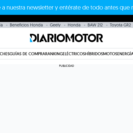
 a nuestra newsletter y entérate de todo antes que 
da
Beneficios Honda
Geely
Honda
BAW 212
Toyota GR2
CHES
GUÍAS DE COMPRA
RANKING
ELÉCTRICOS
HÍBRIDOS
MOTOS
ENERGÍA