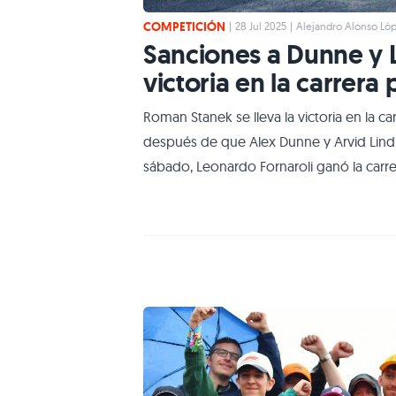
COMPETICIÓN
|
28 Jul 2025
|
Alejandro Alonso Ló
Sanciones a Dunne y L
victoria en la carrera 
Roman Stanek se lleva la victoria en la c
después de que Alex Dunne y Arvid Lindb
sábado, Leonardo Fornaroli ganó la carrer
lluvia fue protagonista el domingo, aunqu
prueba. Dunne comandó desde el inicio y