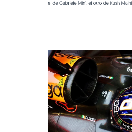
el de Gabriele Minì, el otro de Kush Main
las imágenes del piloto irlandés a bord
han sido publicadas oficialmente. Todo l