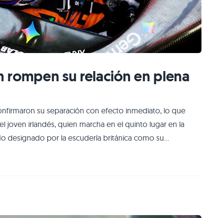
 rompen su relación en plena
onfirmaron su separación con efecto inmediato, lo que
 joven irlandés, quien marcha en el quinto lugar en la
sido designado por la escudería británica como su
s en la Fórmula 1, inclusive viene de participar en Bakú.
e McLaren el año pasad