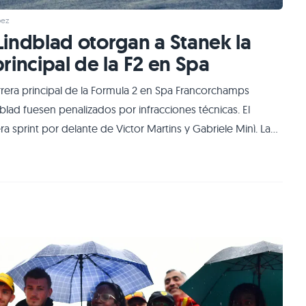
pez
indblad otorgan a Stanek la
principal de la F2 en Spa
arrera principal de la Formula 2 en Spa Francorchamps
lad fuesen penalizados por infracciones técnicas. El
a sprint por delante de Victor Martins y Gabriele Minì. La
e al contrario que en Formula 3, sí se pudo disputar la
 solo cedió el l