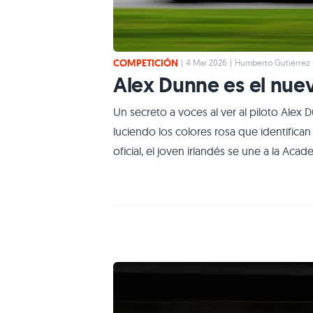
COMPETICIÓN
|
4 Mar 2026
|
Humberto Gutiérrez
Alex Dunne es el nue
Un secreto a voces al ver al piloto Ale
luciendo los colores rosa que identifican
oficial, el joven irlandés se une a la Ac
en las categorías de monoplazas. El año 
rodando en las pruebas para novatos en