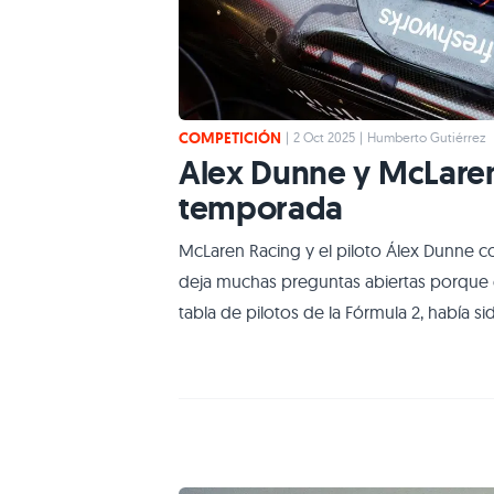
COMPETICIÓN
|
2 Oct 2025
|
Humberto Gutiérrez
Alex Dunne y McLaren
temporada
McLaren Racing y el piloto Álex Dunne c
deja muchas preguntas abiertas porque el
tabla de pilotos de la Fórmula 2, había 
representante en las prácticas para novato
Dunne se unió al programa de pilotos d