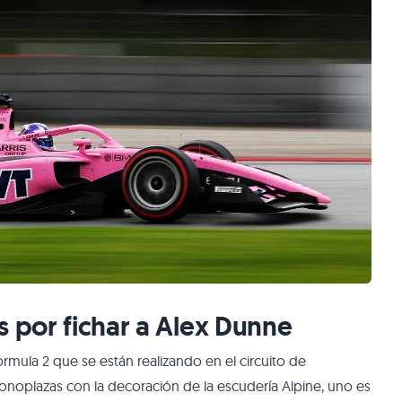
s por fichar a Alex Dunne
mula 2 que se están realizando en el circuito de
onoplazas con la decoración de la escudería Alpine, uno es