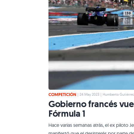
COMPETICIÓN
|
24 May 2023
|
Humberto Gutiérre
Gobierno francés vuel
Fórmula 1
Hace varias semanas atrás, el ex piloto Je
manifestó que el desinterés por parte de 