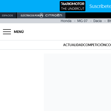
Suscríbete
ESPACIOS
ELÉCTRICOS POR
Honda
MG 07
Dacia
BM
MENÚ
ACTUALIDAD
COMPETICIÓN
CO