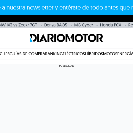
 a nuestra newsletter y entérate de todo antes que 
W iX3 vs Zeekr 7GT
Denza BAO5
MG Cyber
Honda PCX
Re
CHES
GUÍAS DE COMPRA
RANKING
ELÉCTRICOS
HÍBRIDOS
MOTOS
ENERGÍA