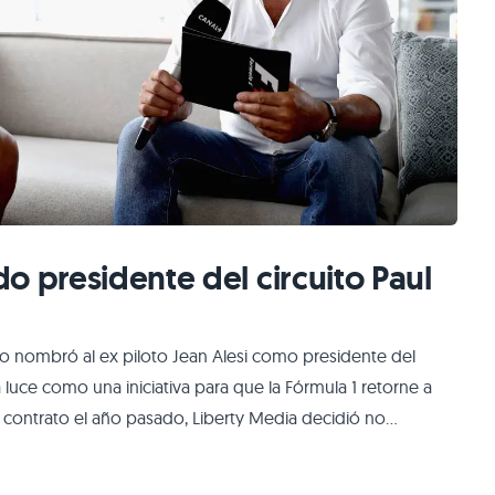
o presidente del circuito Paul
o nombró al ex piloto Jean Alesi como presidente del
ta luce como una iniciativa para que la Fórmula 1 retorne a
u contrato el año pasado, Liberty Media decidió no
tos más recordados de la década de los noventa, se había
ito y ahora deberá af