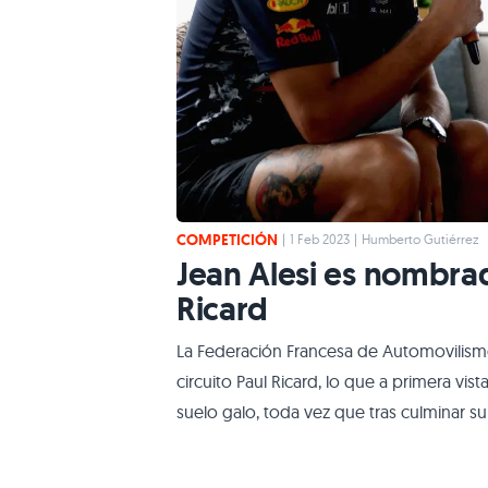
COMPETICIÓN
|
1 Feb 2023
|
Humberto Gutiérrez
Jean Alesi es nombrad
Ricard
La Federación Francesa de Automovilism
circuito Paul Ricard, lo que a primera vis
suelo galo, toda vez que tras culminar s
continuar la relación. Alesi, de los pilo
desempeñado como embajador del circu