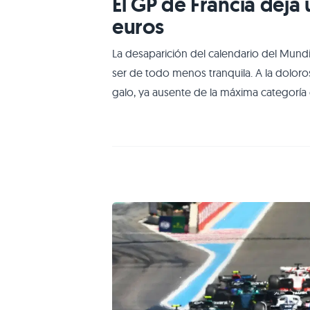
El GP de Francia deja
euros
La desaparición del calendario del Mund
ser de todo menos tranquila. A la dolo
galo, ya ausente de la máxima categoría
tendrán que tapar las administraciones p
información del diario regional Var Mati