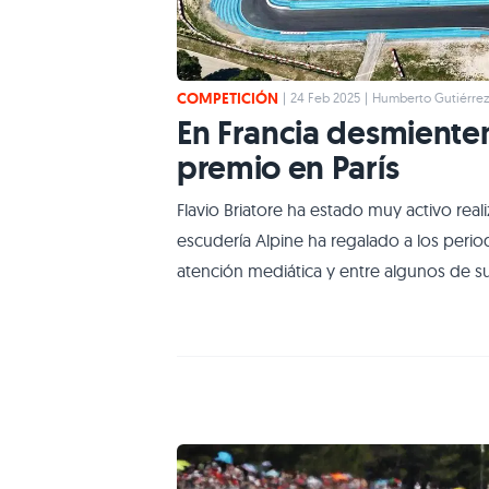
COMPETICIÓN
|
24 Feb 2025
|
Humberto Gutiérre
En Francia desmienten
premio en París
Flavio Briatore ha estado muy activo real
escudería Alpine ha regalado a los perio
atención mediática y entre algunos de 
Premio en Francia, pero en un circuito ub
a las instalaciones del Paul Ricard y de 