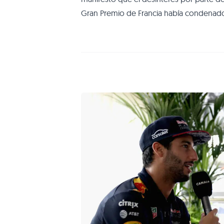
Gran Premio de Francia había condenado
garantías después de disputarse el año p
pesar de su tradición y de tener en la par