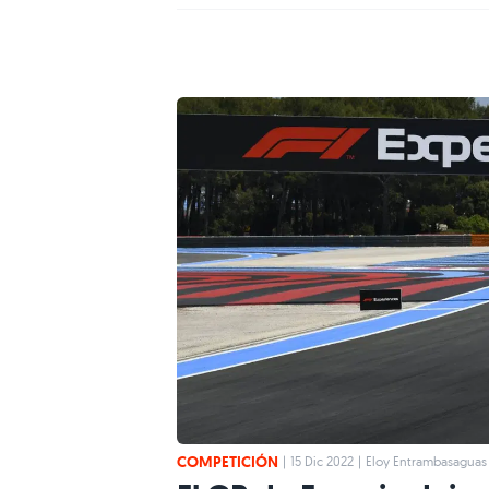
COMPETICIÓN
|
15 Dic 2022
|
Eloy Entrambasaguas