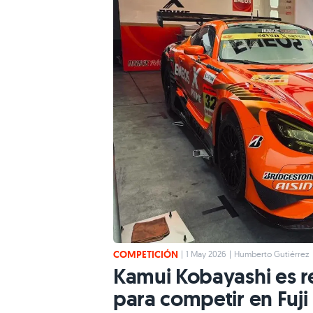
COMPETICIÓN
|
1 May 2026
|
Humberto Gutiérrez
Kamui Kobayashi es r
para competir en Fuji