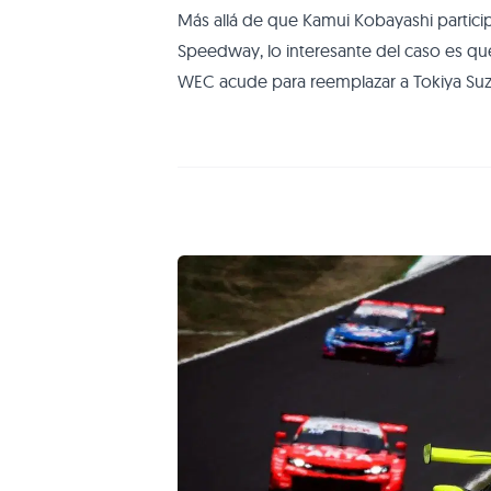
Más allá de que Kamui Kobayashi particip
Speedway, lo interesante del caso es que
WEC acude para reemplazar a Tokiya Suz
suspensión de su licencia de conducir. Su
deberá presentar nuevamente un examen