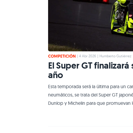
COMPETICIÓN
|
4 Abr 2026
|
Humberto Gutiérrez
El Super GT finalizar
año
Esta temporada será la última para un 
neumáticos, se trata del Super GT japoné
Dunlop y Michelin para que promuevan lo
partir del año que viene, la categoría p
GT500 como en la GT300, dejando atrás un