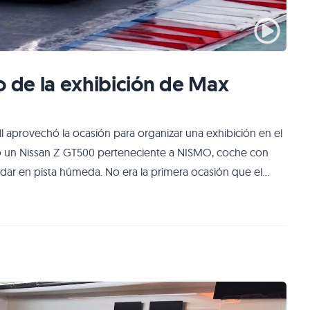
o de la exhibición de Max
ll aprovechó la ocasión para organizar una exhibición en el
ilizó un Nissan Z GT500 perteneciente a NISMO, coche con
odar en pista húmeda. No era la primera ocasión que el
o de evento ya que en el 2022 estuvo en Motegi con un
n socios. Pero ah