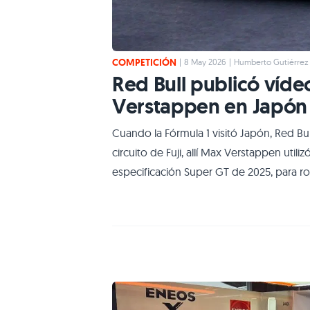
COMPETICIÓN
|
8 May 2026
|
Humberto Gutiérrez
Red Bull publicó víde
Verstappen en Japón
Cuando la Fórmula 1 visitó Japón, Red Bu
circuito de Fuji, allí Max Verstappen ut
especificación Super GT de 2025, para r
piloto holandés protagonizaba este tip
NSX-GT, de cuando Red Bull y Honda era