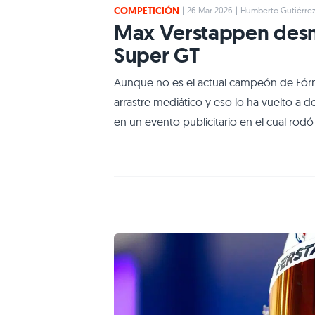
COMPETICIÓN
|
26 Mar 2026
|
Humberto Gutiérre
Max Verstappen desmi
Super GT
Aunque no es el actual campeón de Fórmu
arrastre mediático y eso lo ha vuelto a d
en un evento publicitario en el cual rodó
al día siguiente estuvo en una rueda de 
Richards, periodista deportivo del diario 