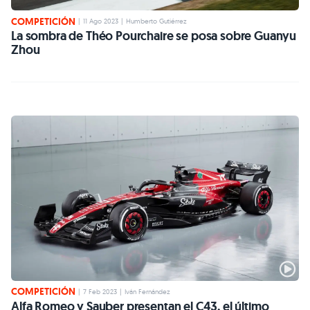
COMPETICIÓN
|
11 Ago 2023
|
Humberto Gutiérrez
La sombra de Théo Pourchaire se posa sobre Guanyu
Zhou
COMPETICIÓN
|
7 Feb 2023
|
Iván Fernández
Alfa Romeo y Sauber presentan el C43, el último