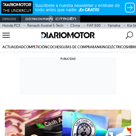
Suscríbete a nuestra newsletter y entérate de
todo antes que nadie.
¡Es GRATIS!
ESPACIOS
ELÉCTRICOS POR
Honda PCX
Renault Austral E-Tech
China
FIAT 600
Yamaha
Kia S
ACTUALIDAD
COMPETICIÓN
COCHES
GUÍAS DE COMPRA
RANKING
ELÉCTRICOS
HÍBR