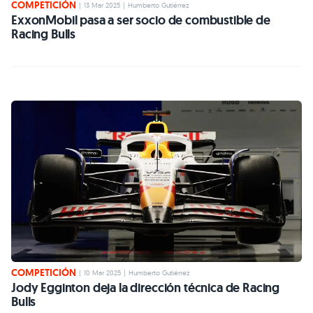
COMPETICIÓN
|
13 Mar 2025
|
Humberto Gutiérrez
ExxonMobil pasa a ser socio de combustible de
Racing Bulls
COMPETICIÓN
|
10 Mar 2025
|
Humberto Gutiérrez
Jody Egginton deja la dirección técnica de Racing
Bulls