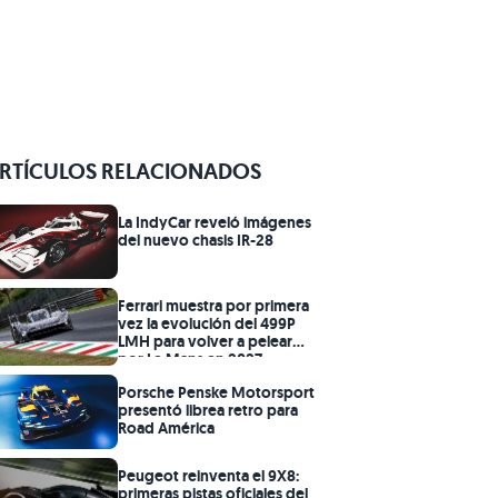
RTÍCULOS RELACIONADOS
La IndyCar reveló imágenes
del nuevo chasis IR-28
Ferrari muestra por primera
vez la evolución del 499P
LMH para volver a pelear
por Le Mans en 2027
Porsche Penske Motorsport
presentó librea retro para
Road América
Peugeot reinventa el 9X8:
primeras pistas oficiales del