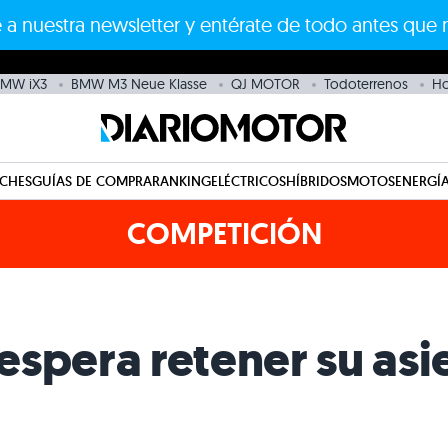
 a nuestra newsletter y entérate de todo antes que 
MW iX3
BMW M3 Neue Klasse
QJ MOTOR
Todoterrenos
H
CHES
GUÍAS DE COMPRA
RANKING
ELÉCTRICOS
HÍBRIDOS
MOTOS
ENERGÍA
COMPETICIÓN
spera retener su asi