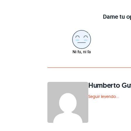
Dame tu op
Ni fu, ni fa
Humberto Gut
Seguir leyendo...