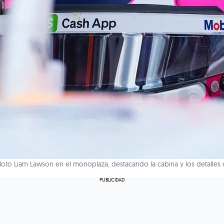
iloto Liam Lawson en el monoplaza, destacando la cabina y los detalles 