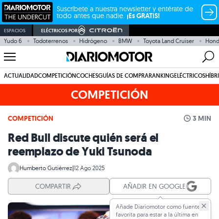
Suscríbete a nuestra newsletter y entérate de
todo antes que nadie.
¡Es GRATIS!
ESPACIOS
ELÉCTRICOS POR
Yudo 6
Todoterrenos
Hidrógeno
BMW
Toyota Land Cruiser
Hond
ACTUALIDAD
COMPETICIÓN
COCHES
GUÍAS DE COMPRA
RANKING
ELÉCTRICOS
HÍBR
COMPETICIÓN
COMPETICIÓN
3 MIN
Red Bull discute quién será el
reemplazo de Yuki Tsunoda
Humberto Gutiérrez
|
12 Ago 2025
COMPARTIR
AÑADIR EN GOOGLE
Añade Diariomotor como fuente
favorita para estar a la última en