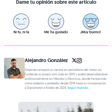
Dame tu opinión sobre este artículo
Ni fu, ni fa
Me ha gustado
¡Muy bueno!
Alejandro González
Alejandro empezó su carrera en periodismo del motor co-
fundando su propio sitio web en 2015 y acabó desarrollándose
profesionalmente en Híbridos y Eléctricos, donde ha ejercido
como redactor y probador desde 2019 hasta su incorporación
a Diariomotor a finales de 2024.
Seguir leyendo...