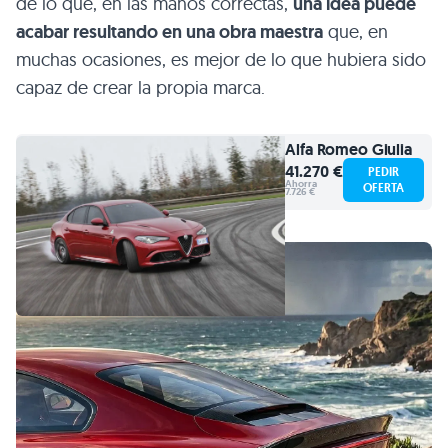
de lo que, en las manos correctas,
una idea puede
acabar resultando en una obra maestra
que, en
muchas ocasiones, es mejor de lo que hubiera sido
capaz de crear la propia marca.
Alfa Romeo
Giulia
41.270 €
PEDIR
Ahorra
OFERTA
7.726 €