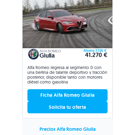
Ahorra 7.726 €
ALFA ROMEO
41.270 €
Giulia
Alfa Romeo regresa al segmento D con
una berlina de talante deportivo y tracción
posterior, disponible tanto con motores
diésel como gasolina
Ficha Alfa Romeo Giulia
Solicita tu oferta
Precios Alfa Romeo Giulia