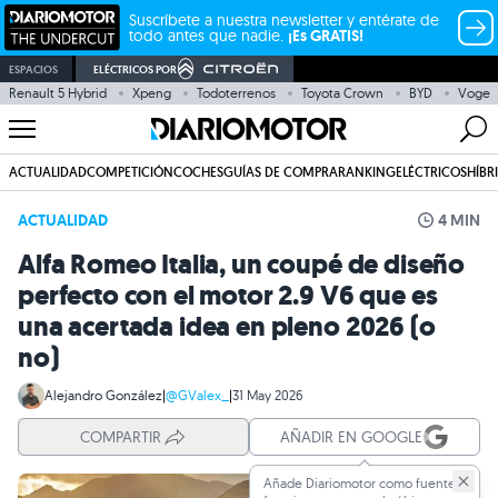
Suscríbete a nuestra newsletter y entérate de
todo antes que nadie.
¡Es GRATIS!
ESPACIOS
ELÉCTRICOS POR
Renault 5 Hybrid
Xpeng
Todoterrenos
Toyota Crown
BYD
Voge
ACTUALIDAD
COMPETICIÓN
COCHES
GUÍAS DE COMPRA
RANKING
ELÉCTRICOS
HÍBR
ACTUALIDAD
4 MIN
Alfa Romeo Italia, un coupé de diseño
perfecto con el motor 2.9 V6 que es
una acertada idea en pleno 2026 (o
no)
Alejandro González
|
@GValex_
|
31 May 2026
COMPARTIR
AÑADIR EN GOOGLE
Añade Diariomotor como fuente