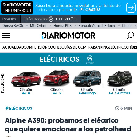
Suscríbete a nuestra newsletter y entérate de
todo antes que nadie.
¡Es GRATIS!
ESPACIOS
ELÉCTRICOS POR
Denza BAO5
MG Cyber
Honda PCX
Renault Austral E-Tech
China
ACTUALIDAD
COMPETICIÓN
COCHES
GUÍAS DE COMPRA
RANKING
ELÉCTRICOS
HÍBR
ELÉCTRICOS
PUBLICIDAD
Citroën
Citroën
Citroën
Citroën
ë-C4
ë-C3
ë-Berlingo
ë-C3 Aircross
ELÉCTRICOS
6 MIN
Alpine A390: probamos el eléctrico
que quiere emocionar a los petrolhead