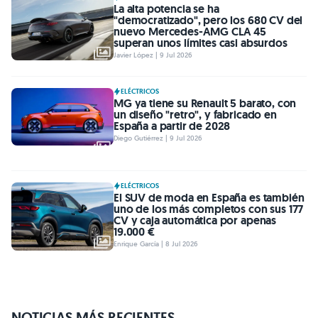
La alta potencia se ha
"democratizado", pero los 680 CV del
nuevo Mercedes-AMG CLA 45
superan unos límites casi absurdos
Javier López | 9 Jul 2026
ELÉCTRICOS
MG ya tiene su Renault 5 barato, con
un diseño "retro", y fabricado en
España a partir de 2028
Diego Gutiérrez | 9 Jul 2026
ELÉCTRICOS
El SUV de moda en España es también
uno de los más completos con sus 177
CV y caja automática por apenas
19.000 €
Enrique García | 8 Jul 2026
NOTICIAS MÁS RECIENTES