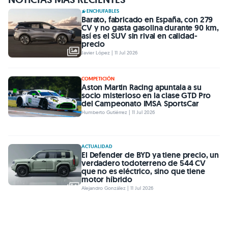
ENCHUFABLES
Barato, fabricado en España, con 279
CV y no gasta gasolina durante 90 km,
así es el SUV sin rival en calidad-
precio
Javier López | 11 Jul 2026
COMPETICIÓN
Aston Martin Racing apuntala a su
socio misterioso en la clase GTD Pro
del Campeonato IMSA SportsCar
Humberto Gutiérrez | 11 Jul 2026
ACTUALIDAD
El Defender de BYD ya tiene precio, un
verdadero todoterreno de 544 CV
que no es eléctrico, sino que tiene
motor híbrido
Alejandro González | 11 Jul 2026