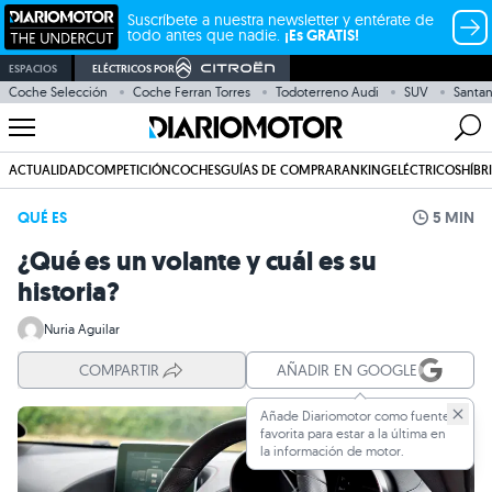
Suscríbete a nuestra newsletter y entérate de
todo antes que nadie.
¡Es GRATIS!
ESPACIOS
ELÉCTRICOS POR
Coche Selección
Coche Ferran Torres
Todoterreno Audi
SUV
Santa
ACTUALIDAD
COMPETICIÓN
COCHES
GUÍAS DE COMPRA
RANKING
ELÉCTRICOS
HÍBR
QUÉ ES
5 MIN
¿Qué es un volante y cuál es su
historia?
Nuria Aguilar
COMPARTIR
AÑADIR EN GOOGLE
Añade Diariomotor como fuente
favorita para estar a la última en
la información de motor.