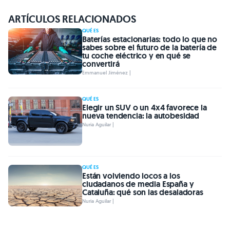
ARTÍCULOS RELACIONADOS
QUÉ ES
Baterías estacionarias: todo lo que no
sabes sobre el futuro de la batería de
tu coche eléctrico y en qué se
convertirá
Emmanuel Jiménez |
QUÉ ES
Elegir un SUV o un 4x4 favorece la
nueva tendencia: la autobesidad
Nuria Aguilar |
QUÉ ES
Están volviendo locos a los
ciudadanos de media España y
Cataluña: qué son las desaladoras
Nuria Aguilar |