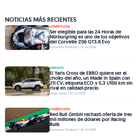
NOTICIAS MÁS RECIENTES
COMPETICIÓN
Ser elegible para las 24 Horas de
Nürburgring es uno de los objetivos
del Corvette Z06 GT3.R Evo
Humberto Gutiérrez | 20 Jul 2026
HÍBRIDOS
El Yaris Cross de EBRO quiere ser el
chollo del año, un Made in Spain con
211 CV, etiqueta ECO y 5,3 l/100 km sin
rival en calidad-precio
Javier López | 20 Jul 2026
COMPETICIÓN
Red Bull GmbH rechazó oferta de tres
mil millones de dólares por Racing
Bulls
Humberto Gutiérrez | 20 Jul 2026