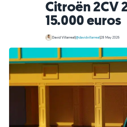
Citroën 2CV 2
15.000 euros
David Villarreal
|
@davidvillarreal
|
28 May 2026