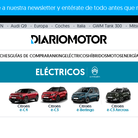
 a nuestra newsletter y entérate de todo antes que 
 N
Audi Q9
Europa
Coches
Italia
GWM Tank 300
Mits
CHES
GUÍAS DE COMPRA
RANKING
ELÉCTRICOS
HÍBRIDOS
MOTOS
ENERGÍA
ELÉCTRICOS
Citroën
Citroën
Citroën
Citroën
ë-C4
ë-C3
ë-Berlingo
ë-C3 Aircross