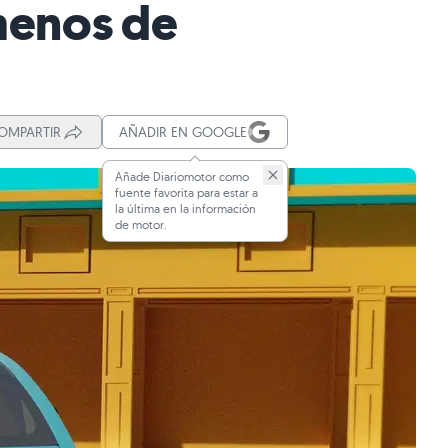
 menos de
OMPARTIR
AÑADIR EN GOOGLE
Añade Diariomotor como
fuente favorita para estar a
la última en la información
de motor.