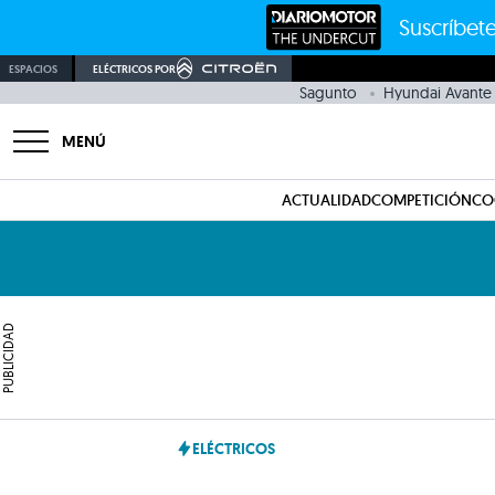
Suscríbete
ESPACIOS
ELÉCTRICOS POR
Sagunto
Hyundai Avante
MENÚ
ACTUALIDAD
COMPETICIÓN
CO
PUBLICIDAD
ELÉCTRICOS