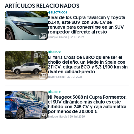
ARTÍCULOS RELACIONADOS
ELÉCTRICOS
Rival de los Cupra Tavascan y Toyota
bZ4X, este SUV con 306 CV se
renueva para convertirse en un SUV
rompedor diferente al resto
Enrique García | 22 Jul 2026
HÍBRIDOS
El Yaris Cross de EBRO quiere ser el
chollo del año, un Made in Spain con
211 CV, etiqueta ECO y 5,3 l/100 km sin
rival en calidad-precio
Javier López | 20 Jul 2026
HÍBRIDOS
Ni Peugeot 3008 ni Cupra Formentor,
el SUV dinámico más chulo es este
híbrido con 245 CV y caja automática
por menos de 30.000 €
Enrique García | 20 Jul 2026