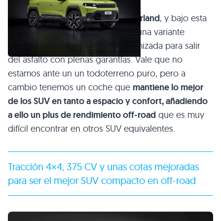
Su nombre es
Jeep Compass Overland
, y bajo esta
denominación nos encontramos una variante
especialmente rediseñada y optimizada para salir
del asfalto con plenas garantías. Vale que no
estamos ante un un todoterreno puro, pero a
cambio tenemos un coche que
mantiene lo mejor
de los SUV en tanto a espacio y confort, añadiendo
a ello un plus de rendimiento off-road
que es muy
difícil encontrar en otros SUV equivalentes.
Tracción 4×4, 375 CV y unas cotas mejoradas
para ser el mejor SUV compacto en off-road