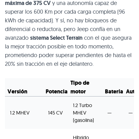
máxima de 375 CV
y una autonomía capaz de
superar los 600 Km por cada carga completa (96
kWh de capacidad). Y sí, no hay bloqueos de
diferencial o reductora, pero Jeep confía en un
avanzado
sistema Select Terrain
con el que asegura
la mejor tracción posible en todo momento,
prometiendo poder superar pendientes de hasta el
20% sin tracción en el eje delantero.
Tipo de
Versión
Potencia
motor
Batería
Auto
1.2 Turbo
1.2 MHEV
145 CV
MHEV
—
—
(gasolina)
Híbrido