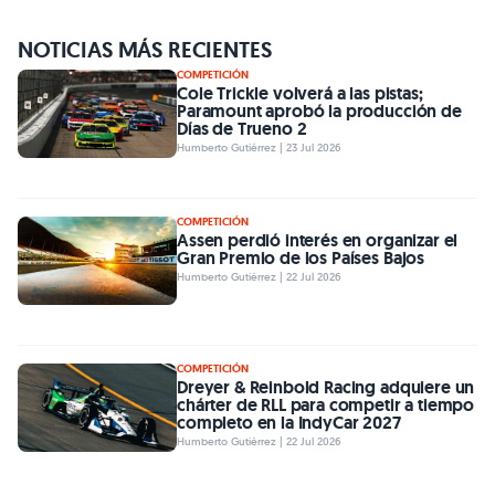
NOTICIAS MÁS RECIENTES
COMPETICIÓN
Cole Trickle volverá a las pistas;
Paramount aprobó la producción de
Días de Trueno 2
Humberto Gutiérrez | 23 Jul 2026
COMPETICIÓN
Assen perdió interés en organizar el
Gran Premio de los Países Bajos
Humberto Gutiérrez | 22 Jul 2026
COMPETICIÓN
Dreyer & Reinbold Racing adquiere un
chárter de RLL para competir a tiempo
completo en la IndyCar 2027
Humberto Gutiérrez | 22 Jul 2026