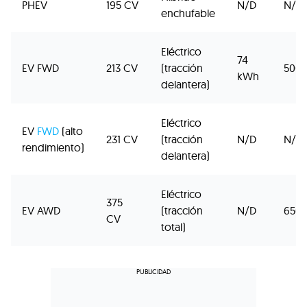
PHEV
195 CV
N/D
N/D
enchufable
Eléctrico
74
EV FWD
213 CV
(tracción
500
kWh
delantera)
Eléctrico
EV
FWD
(alto
231 CV
(tracción
N/D
N/D
rendimiento)
delantera)
Eléctrico
375
EV AWD
(tracción
N/D
650
CV
total)