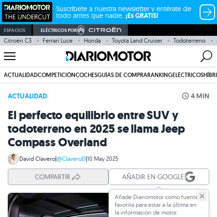
Suscríbete a nuestra newsletter y entérate de
todo antes que nadie.
¡Es GRATIS!
ESPACIOS
ELÉCTRICOS POR
Citroën C3
Ferrari Luce
Honda
Toyota Land Cruiser
Todoterreno
ACTUALIDAD
COMPETICIÓN
COCHES
GUÍAS DE COMPRA
RANKING
ELÉCTRICOS
HÍBR
ACTUALIDAD
4 MIN
El perfecto equilibrio entre SUV y
todoterreno en 2025 se llama Jeep
Compass Overland
David Clavero
|
@ClaveroD
|
10 May 2025
COMPARTIR
AÑADIR EN GOOGLE
Añade Diariomotor como fuente
favorita para estar a la última en
la información de motor.