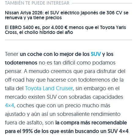
TAMBIÉN TE PUEDE INTERESAR
Nissan Ariya 2026: el SUV eléctrico japonés de 306 CV se
renueva y ya tiene precios
El EBRO S400 es, por 4.000 € menos que el Toyota Yaris
Cross, el chollo híbrido del año
Tener
un coche con lo mejor de los
SUV
y los
todoterrenos
no es tan difícil como podamos
pensar. A menudo creemos que para disfrutar del
off-road hay que hacerse con todoterrenos de la
talla del
Toyota Land Cruiser
, sin embargo en el
mercado existen SUV con sobradas capacidades
4×4
, coches que con un precio mucho más
ajustado y aún así un sobresaliente rendimiento
fuera de asfalto, son
la compra más recomendable
para el 99% de los que están buscando un SUV 4×4
.