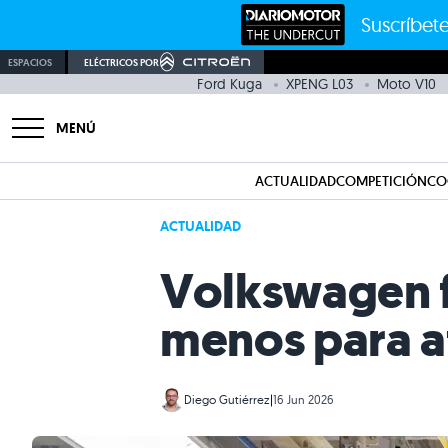
Suscríbete
ESPACIOS
ELÉCTRICOS POR
Ford Kuga
XPENG L03
Moto V10
MENÚ
ACTUALIDAD
COMPETICIÓN
CO
ACTUALIDAD
Volkswagen f
menos para af
Diego Gutiérrez
|
16 Jun 2026