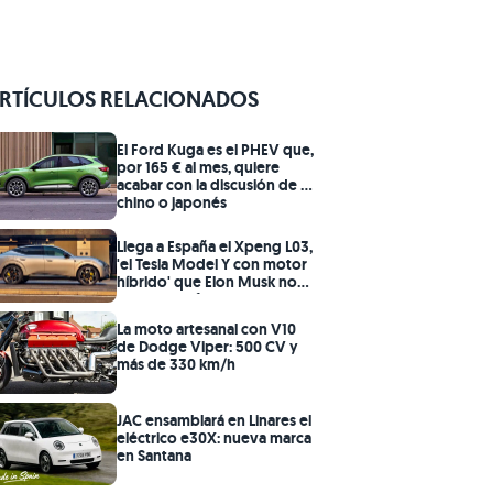
RTÍCULOS RELACIONADOS
El Ford Kuga es el PHEV que,
por 165 € al mes, quiere
acabar con la discusión de si
chino o japonés
Llega a España el Xpeng L03,
'el Tesla Model Y con motor
híbrido' que Elon Musk no
se atreve a fabricar
La moto artesanal con V10
de Dodge Viper: 500 CV y
más de 330 km/h
JAC ensamblará en Linares el
eléctrico e30X: nueva marca
en Santana