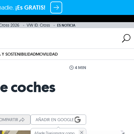
nadie.
¡Es GRATIS!
 Cross 2026
VW ID. Cross
ES NOTICIA
 Y SOSTENIBILIDAD
MOVILIDAD
4 MIN
de coches
OMPARTIR
AÑADIR EN GOOGLE
Añade Diariomotor como