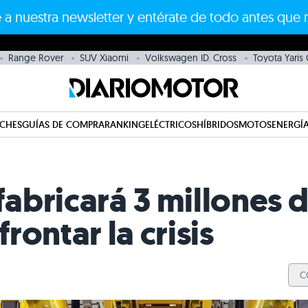
 a nuestra newsletter y entérate de todo antes que 
Range Rover
SUV Xiaomi
Volkswagen ID. Cross
Toyota Yaris
CHES
GUÍAS DE COMPRA
RANKING
ELÉCTRICOS
HÍBRIDOS
MOTOS
ENERGÍA
abricará 3 millones 
rontar la crisis
C