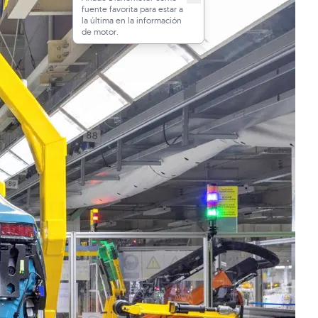
fuente favorita para estar a
la última en la información
de motor.