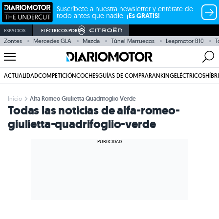
Suscríbete a nuestra newsletter y entérate de
todo antes que nadie.
¡Es GRATIS!
ESPACIOS
ELÉCTRICOS POR
Zontes
Mercedes GLA
Mazda
Túnel Marruecos
Leapmotor B10
T
ACTUALIDAD
COMPETICIÓN
COCHES
GUÍAS DE COMPRA
RANKING
ELÉCTRICOS
HÍBR
Inicio
Alfa Romeo Giulietta Quadrifoglio Verde
Todas las noticias de alfa-romeo-
giulietta-quadrifoglio-verde