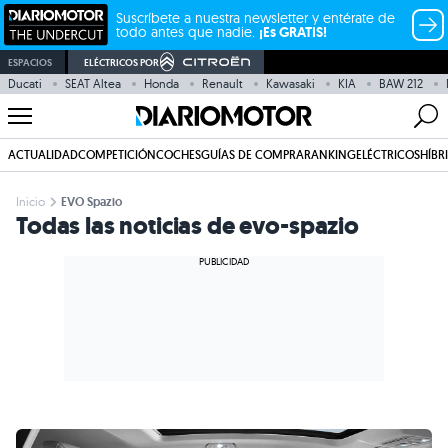
Suscríbete a nuestra newsletter y entérate de
todo antes que nadie.
¡Es GRATIS!
ESPACIOS
ELÉCTRICOS POR
Ducati
SEAT Altea
Honda
Renault
Kawasaki
KIA
BAW 212
ACTUALIDAD
COMPETICIÓN
COCHES
GUÍAS DE COMPRA
RANKING
ELÉCTRICOS
HÍBR
Inicio
EVO Spazio
Todas las noticias de evo-spazio