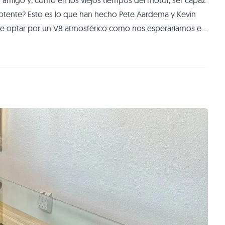
n amigo y, como en los viejos tiempos del motor, ser capaz
tente? Esto es lo que han hecho Pete Aardema y Kevin
r de optar por un V8 atmosférico como nos esperaríamos en
dos se propusieron tiempo atrás fabricar nada menos que
almente, superar los 400