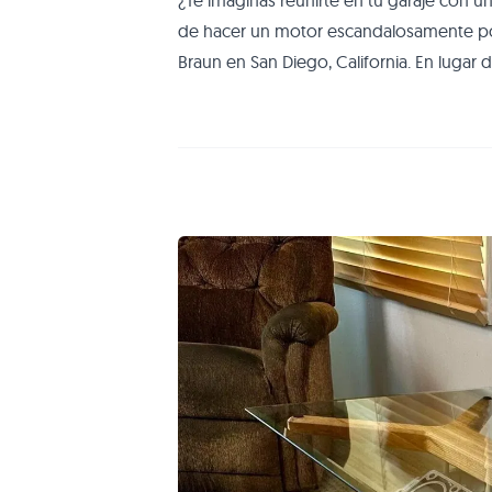
¿Te imaginas reunirte en tu garaje con u
de hacer un motor escandalosamente po
Braun en San Diego, California. En luga
el capó del muscle car de turno, estos 
un motor V12 con el que rozar y, eventu