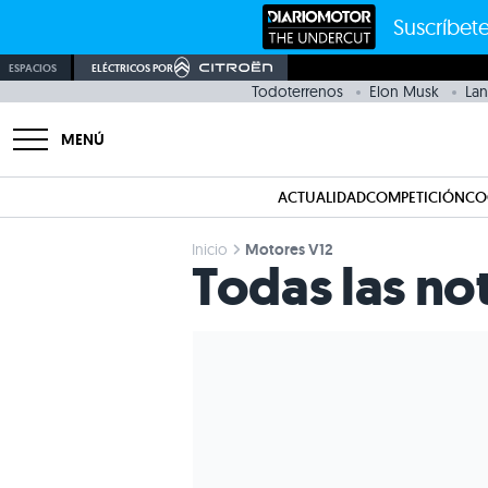
Suscríbete
ESPACIOS
ELÉCTRICOS POR
Todoterrenos
Elon Musk
Lan
MENÚ
ACTUALIDAD
COMPETICIÓN
CO
Inicio
Motores V12
Todas las no