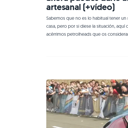
artesanal (+vídeo)
Sabemos que no es lo habitual tener un m
casa, pero por si diese la situación, aq
acérrimos petrolheads que os considera
gustan los coches, sino también todo lo 
automovilística, ¿y qué hay más petrol