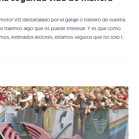
otor V12 destartalado por el garaje o trastero de nuestra
uí os traemos algo que os puede interesar. Y es que como
mos, estimados lectores, estamos seguros que no solo te
que estos les rodea. Ello implica la decoración
head que una mesa hecha a