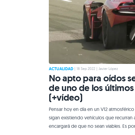
ACTUALIDAD
|
18 Sep 2022
|
Javier López
No apto para oídos sen
de uno de los último
(+vídeo)
Pensar hoy en día en un V12 atmosférico
sigan existiendo vehículos que recurran 
encargará de que no sean viables. Es p
cilindros de aspiración natural concebi