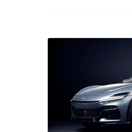
con su sonido no apto para todos los o