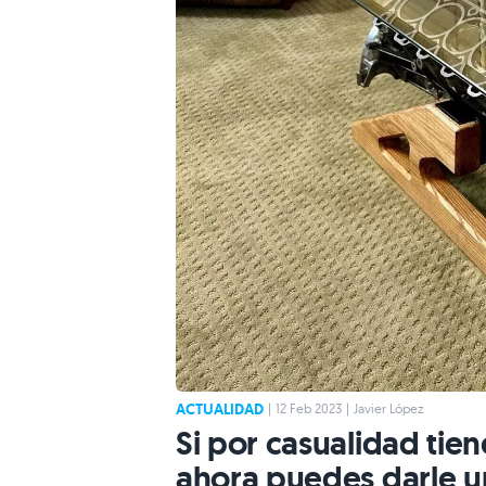
ACTUALIDAD
|
12 Feb 2023
|
Javier López
Si por casualidad tie
ahora puedes darle 