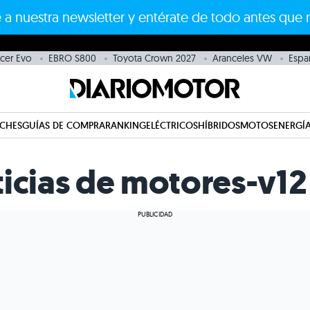
 a nuestra newsletter y entérate de todo antes que 
cer Evo
EBRO S800
Toyota Crown 2027
Aranceles VW
Espa
CHES
GUÍAS DE COMPRA
RANKING
ELÉCTRICOS
HÍBRIDOS
MOTOS
ENERGÍA
ticias de motores-v12