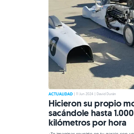
ACTUALIDAD
|
11 Jun 2024
|
David Durán
Hicieron su propio m
sacándole hasta 1.000
kilómetros por hora