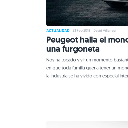
ACTUALIDAD
|
23 Feb 2018
|
David Villarreal
Peugeot halla el mon
una furgoneta
Nos ha tocado vivir un momento bastante
en que toda familia quería tener un mon
la industria se ha vivido con especial i
monovolúmenes se transformaban inexor
Peugeot 5008 tal y como los conocemos 