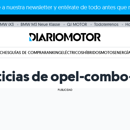
 a nuestra newsletter y entérate de todo antes que 
MW iX3
BMW M3 Neue Klasse
QJ MOTOR
Todoterrenos
H
CHES
GUÍAS DE COMPRA
RANKING
ELÉCTRICOS
HÍBRIDOS
MOTOS
ENERGÍA
ticias de opel-combo-