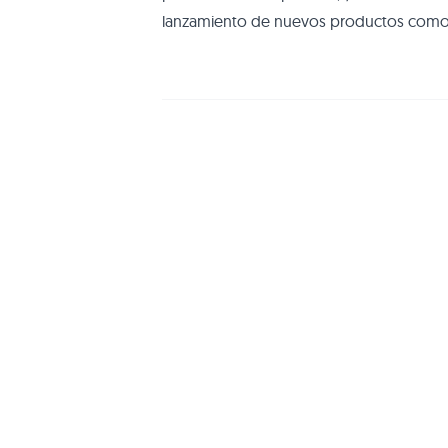
lanzamiento de nuevos productos como e
encontrábamos con una nueva generación
es Opel la que nos muestra la visión más 