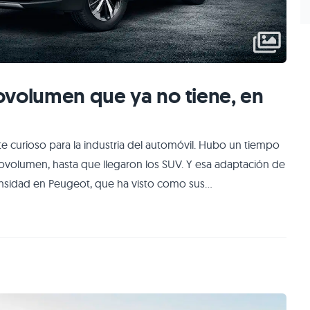
ovolumen que ya no tiene, en
 curioso para la industria del automóvil. Hubo un tiempo
ovolumen, hasta que llegaron los SUV. Y esa adaptación de
ntensidad en Peugeot, que ha visto como sus
ablemente en auténticos SUV, en el Peugeot 3008 y el
ahora. ¿Pero acaso no existen clientes