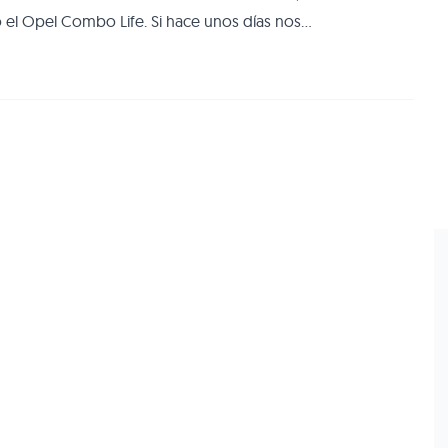
l Opel Combo Life. Si hace unos días nos
 de la Citroën Berlingo, con rasgos de crossover, ahora
familiar de su vehículo comercial lig