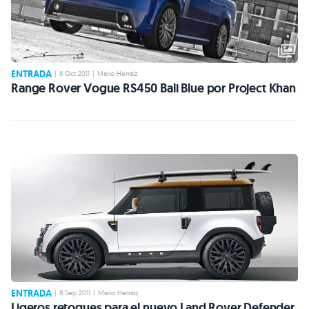
ENTRADA
|
6 Oct 2011
|
Mario Herraiz
Range Rover Vogue RS450 Bali Blue por Project Khan
ENTRADA
|
8 Sep 2011
|
Mario Herraiz
Ligeros retoques para el nuevo Land Rover Defender