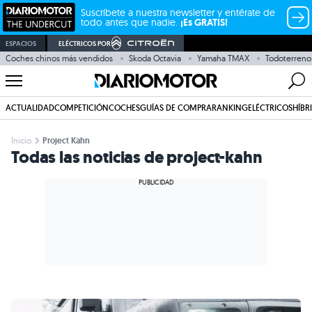
Suscríbete a nuestra newsletter y entérate de
todo antes que nadie.
¡Es GRATIS!
ESPACIOS
ELÉCTRICOS POR
Coches chinos más vendidos
Skoda Octavia
Yamaha TMAX
Todoterreno
ACTUALIDAD
COMPETICIÓN
COCHES
GUÍAS DE COMPRA
RANKING
ELÉCTRICOS
HÍBR
Inicio
Project Kahn
Todas las noticias de project-kahn