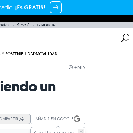
nadie.
¡Es GRATIS!
safes
Yudo 6
ES NOTICIA
 Y SOSTENIBILIDAD
MOVILIDAD
4 MIN
siendo un
OMPARTIR
AÑADIR EN GOOGLE
Añade Diariomotor como