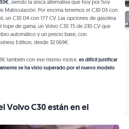
830€
, siendo la única alternativa que hoy por hoy
e Matriculación. Por encima tenemos el
C30 D3
con
el, un
C30 D4
con 177 CV. Las opciones de gasolina
el tope de gama, un Volvo
C30 T5
de 230 CV que
bio automático y un precio base, con
iness Edition, desde 32.069€.
3€ también con ese mismo motor,
es difícil justificar
amente se ha visto superado por el nuevo modelo
el Volvo
C30
están en el