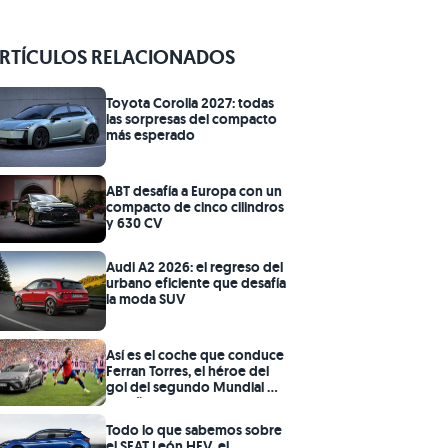
RTÍCULOS RELACIONADOS
Toyota Corolla 2027: todas
las sorpresas del compacto
más esperado
ABT desafía a Europa con un
compacto de cinco cilindros
y 630 CV
Audi A2 2026: el regreso del
urbano eficiente que desafía
la moda SUV
Así es el coche que conduce
Ferran Torres, el héroe del
gol del segundo Mundial de
España
Todo lo que sabemos sobre
el SEAT León HEV, el