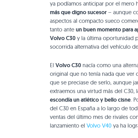
ya podíamos anticipar por el mero
más que digno sucesor
– aunque con
aspectos al compacto sueco comerci
tanto ante
un buen momento para ap
Volvo
C30
y la última oportunidad p
socorrida alternativa del vehículo d
El
Volvo
C30
nacía como una alterna
original que no tenía nada que ve
que se preciase de serlo, aunque ja
extraemos una virtud más del
C30
, l
escondía un atlético y bello cisne
. P
del
C30
en España a lo largo de todo
ventas del último mes de rivales c
lanzamiento el
Volvo
V40
ya ha logr