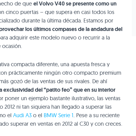
 hecho de que
el Volvo
V40
se presente como un
 cinco puertas – que supera en casi todos los
alizado durante la última década. Estamos por
rovechar los últimos compases de la andadura del
ara adquirir este modelo nuevo o recurrir a la
e ocasión.
tiva compacta diferente, una apuesta fresca y
r con prácticamente ningún otro compacto premium
más gozó de las ventas de sus rivales. De ahí
a exclusividad del “patito feo” que en su interior
or poner un ejemplo bastante ilustrativo, las ventas
 2012 ni tan siquiera han llegado a superar las
omo el
Audi A3
o el
BMW
Serie 1
. Pese a su reciente
ado superar en ventas en 2012 al
C30
y con creces.