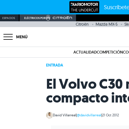
Suscríbete
ESPACIOS
ELÉCTRICOS POR
Citroën
Mazda MX-5
Sk
MENÚ
ACTUALIDAD
COMPETICIÓN
CO
ENTRADA
El Volvo C30 
compacto inte
David Villarreal
|
@davidvillarreal
|
21 Oct 2012