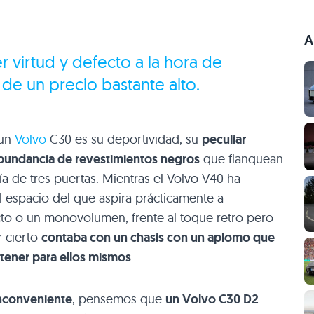
A
er virtud y defecto a la hora de
de un precio bastante alto.
 un
Volvo
C30
es su deportividad, su
peculiar
abundancia de revestimientos negros
que flanquean
ía de tres puertas. Mientras el Volvo
V40
ha
l espacio del que aspira prácticamente a
o o un monovolumen, frente al toque retro pero
r cierto
contaba con un chasis con un aplomo que
tener para ellos mismos
.
inconveniente
, pensemos que
un Volvo
C30 D2