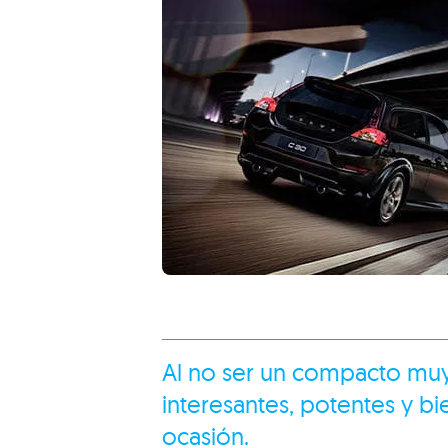
Al no ser un compacto muy 
interesantes, potentes y 
ocasión.