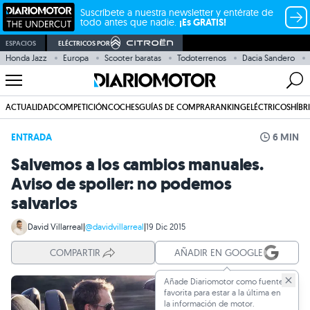
Suscríbete a nuestra newsletter y entérate de
todo antes que nadie.
¡Es GRATIS!
ESPACIOS
ELÉCTRICOS POR
Honda Jazz
Europa
Scooter baratas
Todoterrenos
Dacia Sandero
ACTUALIDAD
COMPETICIÓN
COCHES
GUÍAS DE COMPRA
RANKING
ELÉCTRICOS
HÍBR
ENTRADA
6 MIN
Salvemos a los cambios manuales.
Aviso de spoiler: no podemos
salvarlos
David Villarreal
|
@davidvillarreal
|
19 Dic 2015
COMPARTIR
AÑADIR EN GOOGLE
Añade Diariomotor como fuente
favorita para estar a la última en
la información de motor.