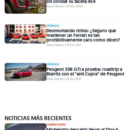
sin olvidar su faceta 4x4
David Clavero | 25 Nov 2024
ENTRADA
Desmontando mitos: ¿Seguro que
mantener un Ferrari es tan
prohibitivamente caro como dicen?
David Clavero | 16 Ene 2017
ENTRADA
Peugeot 308 GTI a prueba: roadtrip a
Biarritz con el "anti Cupra" de Peugeot
Mario Herraiz | 22 Oct 2016
NOTICIAS MÁS RECIENTES
COMPETICIÓN
Michelotto descartó llevar al Tipo 6