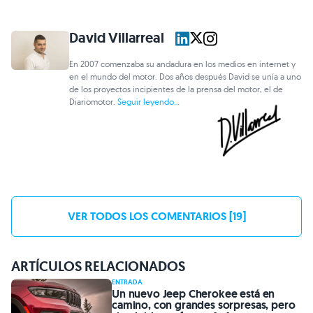
David Villarreal
En 2007 comenzaba su andadura en los medios en internet y
en el mundo del motor. Dos años después David se unía a uno
de los proyectos incipientes de la prensa del motor, el de
Diariomotor.
Seguir leyendo...
VER TODOS LOS COMENTARIOS [19]
ARTÍCULOS RELACIONADOS
ENTRADA
Un nuevo Jeep Cherokee está en
camino, con grandes sorpresas, pero