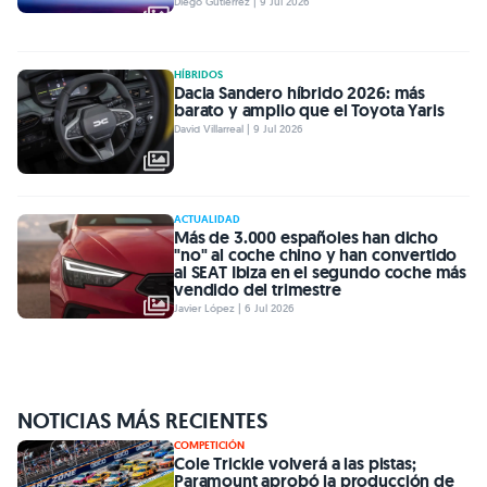
Diego Gutiérrez | 9 Jul 2026
HÍBRIDOS
Dacia Sandero híbrido 2026: más
barato y amplio que el Toyota Yaris
David Villarreal | 9 Jul 2026
ACTUALIDAD
Más de 3.000 españoles han dicho
"no" al coche chino y han convertido
al SEAT Ibiza en el segundo coche más
vendido del trimestre
Javier López | 6 Jul 2026
NOTICIAS MÁS RECIENTES
COMPETICIÓN
Cole Trickle volverá a las pistas;
Paramount aprobó la producción de