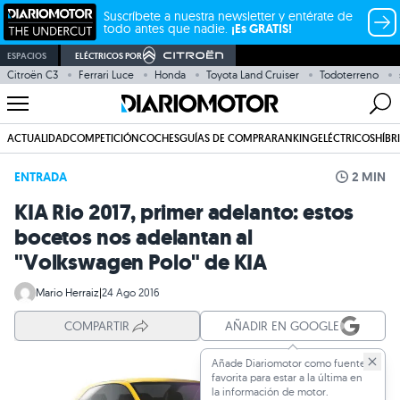
Suscríbete a nuestra newsletter y entérate de
todo antes que nadie.
¡Es GRATIS!
ESPACIOS
ELÉCTRICOS POR
Citroën C3
Ferrari Luce
Honda
Toyota Land Cruiser
Todoterreno
ACTUALIDAD
COMPETICIÓN
COCHES
GUÍAS DE COMPRA
RANKING
ELÉCTRICOS
HÍBR
ENTRADA
2 MIN
KIA Rio 2017, primer adelanto: estos
bocetos nos adelantan al
"Volkswagen Polo" de KIA
Mario Herraiz
|
24 Ago 2016
COMPARTIR
AÑADIR EN GOOGLE
Añade Diariomotor como fuente
favorita para estar a la última en
la información de motor.