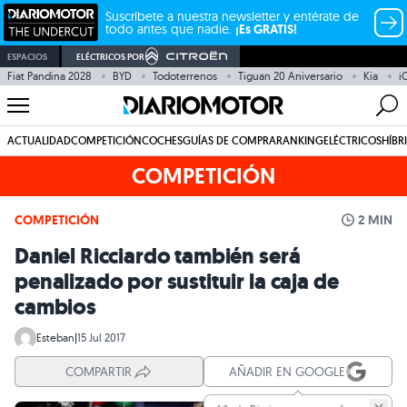
Suscríbete a nuestra newsletter y entérate de
todo antes que nadie.
¡Es GRATIS!
ESPACIOS
ELÉCTRICOS POR
Fiat Pandina 2028
BYD
Todoterrenos
Tiguan 20 Aniversario
Kia
i
ACTUALIDAD
COMPETICIÓN
COCHES
GUÍAS DE COMPRA
RANKING
ELÉCTRICOS
HÍBR
COMPETICIÓN
COMPETICIÓN
2 MIN
Daniel Ricciardo también será
penalizado por sustituir la caja de
cambios
Esteban
|
15 Jul 2017
COMPARTIR
AÑADIR EN GOOGLE