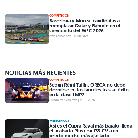
COMPETICIÓN
Barcelona y Monza, candidatas a
reemplazar Qatar y Bahréin en el
calendario del WEC 2026
Iván Fernández | 13 Jul 2026
NOTICIAS MÁS RECIENTES
COMPETICIÓN
Según Rémi Taffin, ORECA no debe
dormirse en los laureles tras su éxito
en la clase LMP2
Humberto Gutiérrez | 14 Jul 2026
ELÉCTRICOS
Así es el Cupra Raval más barato, llega
el acabado Plus con 135 CV a un
precio mucho más ajustado